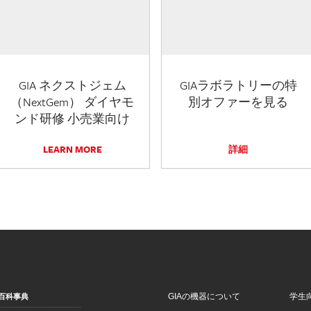
GIA ネクストジェム
GIAラボラトリーの特
（NextGem） ダイヤモ
別オファーを見る
ンド研修 小売業向け
LEARN MORE
詳細
GIAの機器について
学生
百科事典