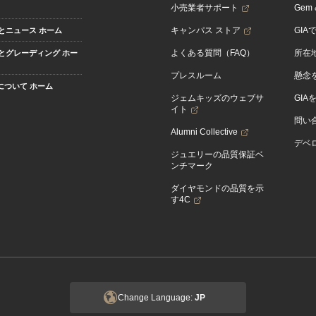
小売業者サポート
Gem &
キャンパス ストア
GIA
とニュース ホーム
よくある質問（FAQ）
所在
とグレーディング ホー
プレスルーム
懸念
Aについて ホーム
ジェムキッズのウェブサ
GIA
イト
問い
Alumni Collective
デベロ
ジュエリーの品質保証ベ
ンチマーク
ダイヤモンドの品質を示
す4C
Change Language:
JP