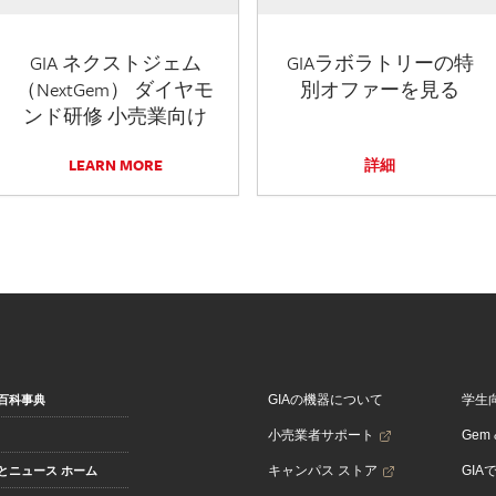
GIA ネクストジェム
GIAラボラトリーの特
（NextGem） ダイヤモ
別オファーを見る
ンド研修 小売業向け
LEARN MORE
詳細
GIAの機器について
学生
百科事典
小売業者サポート
Gem &
キャンパス ストア
GIA
とニュース ホーム