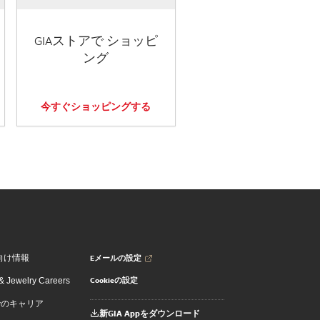
GIAストアで ショッピ
ング
今すぐショッピングする
Eメールの設定
向け情報
Cookieの設定
 Jewelry Careers
でのキャリア
新GIA Appをダウンロード