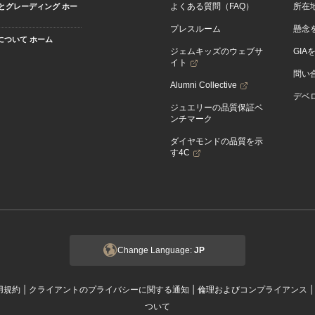
よくある質問（FAQ）
所在
とグレーディング ホー
プレスルーム
懸念
Aについて ホーム
ジェムキッズのウェブサ
GIA
イト
問い
Alumni Collective
デベロ
ジュエリーの品質保証ベ
ンチマーク
ダイヤモンドの品質を示
す4C
Change Language:
JP
|
|
用規約
クライアントのプライバシーに関する通知
倫理およびコンプライアンス
ついて