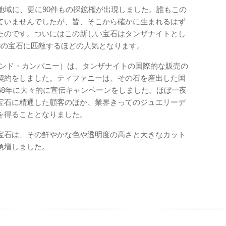
地域に、更に90件もの採鉱権が出現しました。誰もこの
ていませんでしたが、皆、そこから確かに生まれるはず
たのです。ついにはこの新しい宝石はタンザナイトとし
3の宝石に匹敵するほどの人気となります。
ァニー・アンド・カンパニー）は、タンザナイトの国際的な販売の
契約をしました。ティファニーは、その石を産出した国
68年に大々的に宣伝キャンペーンをしました。ほぼ一夜
宝石に精通した顧客のほか、業界きってのジュエリーデ
を得ることとなりました。
宝石は、その鮮やかな色や透明度の高さと大きなカット
急増しました。