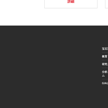
詳細
宝石
教育
研究
分析
ム
GI