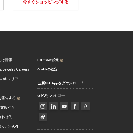
今すぐショッピングする
Eメールの設定
向け情報
Cookieの設定
 Jewelry Careers
でのキャリア
新GIA Appをダウンロード
地
GIAをフォロー
を報告する
を支援する
合わせ先
ッパーAPI