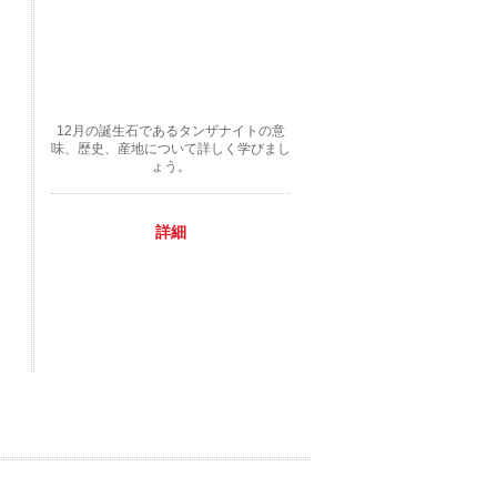
12月の誕生石であるタンザナイトの意
味、歴史、産地について詳しく学びまし
ょう。
詳細