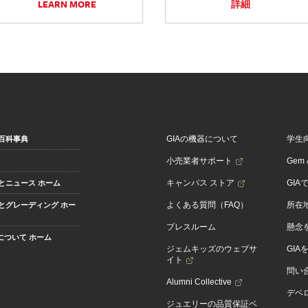
LEARN MORE
詳細
GIAの機器について
学生
百科事典
小売業者サポート
Gem &
キャンパス ストア
GIA
とニュース ホーム
よくある質問（FAQ）
所在
とグレーディング ホー
プレスルーム
懸念
Aについて ホーム
ジェムキッズのウェブサ
GIA
イト
問い
Alumni Collective
デベロ
ジュエリーの品質保証ベ