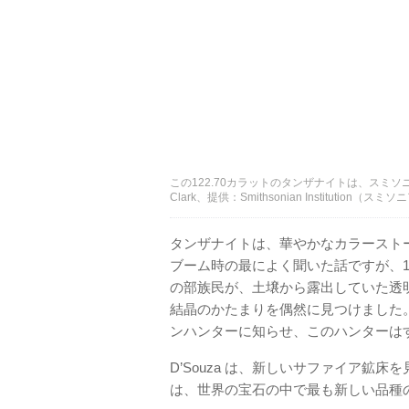
この122.70カラットのタンザナイトは、スミソ
Clark、提供：Smithsonian Institution（ス
タンザナイトは、華やかなカラースト
ブーム時の最によく聞いた話ですが、1
の部族民が、土壌から露出していた透
結晶のかたまりを偶然に見つけました。この
ンハンターに知らせ、このハンターは
D’Souza は、新しいサファイア鉱
は、世界の宝石の中で最も新しい品種