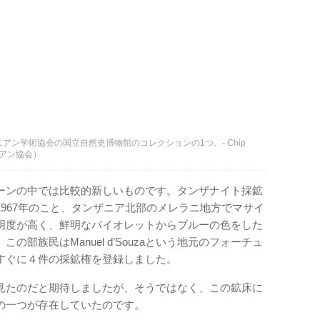
ニアン学術協会の国立自然史博物館のコレクションの1つ。- Chip
ミソニアン協会）
ーンの中では比較的新しいものです。タンザナイト採鉱
967年のこと、タンザニア北部のメレラニ地方でマサイ
明度が高く、鮮明なバイオレットからブルーの色をした
部族民はManuel d’Souzaという地元のフォーチュ
すぐに４件の採鉱権を登録しました。
床を見たのだと期待しましたが、そうではなく、この鉱床に
の一つが存在していたのです。