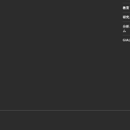
教育
研究
分析
ム
GI