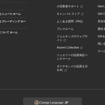
小売業者サポート
Gem &
キャンパス ストア
GIA
とニュース ホーム
よくある質問（FAQ）
所在
とグレーディング ホー
プレスルーム
懸念
Aについて ホーム
ジェムキッズのウェブサ
GIA
イト
問い
Alumni Collective
デベロ
ジュエリーの品質保証ベ
ンチマーク
ダイヤモンドの品質を示
す4C
Change Language:
JP