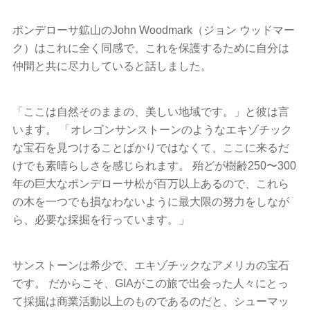
ポンデローサ鉱山のJohn Woodmark（ジョン ウッドマー
ク）はこれに全く同感で、これを保護するために自分は
仲間と共に尽力していると話しました。
「ここは自然そのままの、美しい地域です。」と彼は言
います。 「オレゴンサンストーンのようなエキゾチック
な宝石を見つけることばかりではなくて、ここに来るだ
けでも素晴らしさを感じられます。 殆どが樹齢250〜300
年の巨大なポンデローサ松が百万以上あるので、これら
の木を一つでも損なわないように最大限の努力をしなが
ら、必要な採掘を行っています。」
サンストーンは希少で、エキゾチックなアメリカの宝石
です。 だからこそ、GIAがこの旅で出会った人々にとっ
て採掘は商業活動以上のものであるのだと、シューマッ