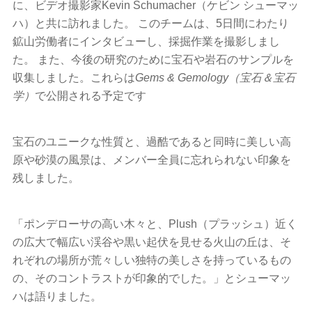
に、ビデオ撮影家Kevin Schumacher（ケビン シューマッ
ハ）と共に訪れました。 このチームは、5日間にわたり
鉱山労働者にインタビューし、採掘作業を撮影しまし
た。 また、今後の研究のために宝石や岩石のサンプルを
収集しました。これらは
Gems & Gemology（宝石＆宝石
学）
で公開される予定です
宝石のユニークな性質と、過酷であると同時に美しい高
原や砂漠の風景は、メンバー全員に忘れられない印象を
残しました。
「ポンデローサの高い木々と、Plush（プラッシュ）近く
の広大で幅広い渓谷や黒い起伏を見せる火山の丘は、そ
れぞれの場所が荒々しい独特の美しさを持っているもの
の、そのコントラストが印象的でした。」とシューマッ
ハは語りました。