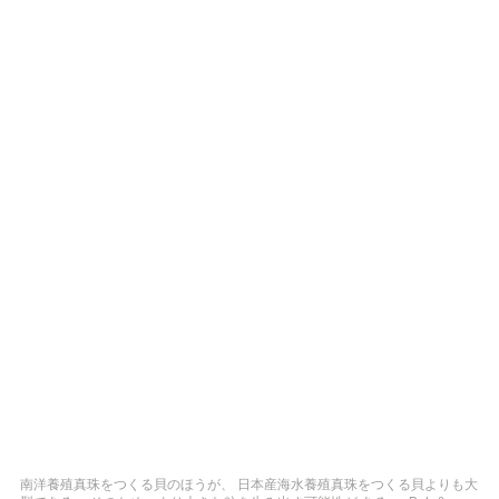
南洋養殖真珠をつくる貝のほうが、 日本産海水養殖真珠をつくる貝よりも大