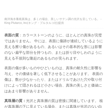
南洋海水養殖真珠は、多くの場合、美しいサテン調の光沢を呈している。 -
King Plutarco, Inc(キング・プルタルコ社)提供
表面の質
：カラーストーンのように、ほとんどの真珠が完璧
ではありません。 中には、表面に傷跡が連続しているように
見える擦り傷があるもの、あるいはその基本的な形には影響
のない扁平な部分を持つもの、または折り目やしわのように
見える不規則な隆起のあるものが見られます。
表面の傷が多いものやひどいものは、真珠の耐久性に影響を
与え、その価値を著しく低下させることがあります。 表面の
傷は、数が少なかったり、またはドリルであけた穴や取り付
けによって隠されるほど小さい場合、真珠の美しさと価値に
はあまり影響がありません。
真珠層の質：
光沢と真珠層の質は密接に関連しています。 核
が真珠層の下に見えている場合、または真珠が光沢のない白