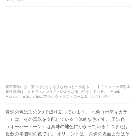
養殖真珠には、驚くほどさまざまな色のものがある。 これらのタヒチ産海水
養殖真珠は、まるでネオンライトのような濃い色をしている。 - Frank
Mastoloni & Sons, Inc. (フランク・マストローニ＆サンズ社)提供
真珠の色は次の3つで成り立っています。 地色（ボディカラ
ー）は、その真珠を支配している全体的な色です。 干渉色
（オーバートーン）は真珠の地色にかかっている１つまたは
複数の半透明の色です。 オリエントは、真珠の表面またはそ