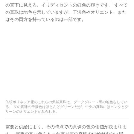
の直下に見える、イリディセントの虹色の輝きです。 すべて
の真珠は地色を示していますが、干渉色やオリエント、また
はその両方を持っているのは一部です。
仏領ポリネシア産のこれらの天然真珠は、ダークグレー～黒の地色をしてい
る。 左の真珠の干渉色はほとんどグリーンだが、中央の真珠にはピンクとグ
リーンのオリエントがみられる。
需要と供給により、その時点での真珠の色の価値が決まりま
す。 需要の高い色をもった高品質の真珠の供給が少ない場