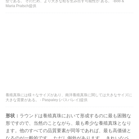
型である。 そのため、より大きな粒を生み出す可能性が ある。 -Bob &
Maria Pratsch提供
養殖真珠には様々なサイズがあり、南洋養殖真珠に関しては大きなサイズに
大きな需要がある。 - Paspaley (パスパレイ)提供
形状：
ラウンドは養殖真珠において形成するのに最も困難な
形ですので、当然のことながら、最も希少な養殖真珠となり
ます。他のすべての品質要素が同等であれば、最も高価値と
なるのが一般的です。 ただし例外があります。 きれいなペ