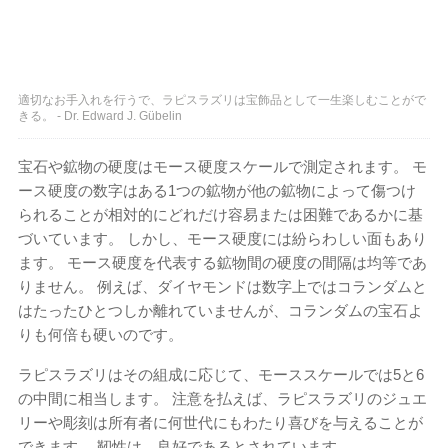
適切なお手入れを行うで、ラピスラズリは宝飾品として一生楽しむことがで
きる。 - Dr. Edward J. Gübelin
宝石や鉱物の硬度はモース硬度スケールで測定されます。 モ
ース硬度の数字はある1つの鉱物が他の鉱物によって傷つけ
られることが相対的にどれだけ容易または困難であるかに基
づいています。 しかし、モース硬度には紛らわしい面もあり
ます。 モース硬度を代表する鉱物間の硬度の間隔は均等であ
りません。 例えば、ダイヤモンドは数字上ではコランダムと
はたったひとつしか離れていませんが、コランダムの宝石よ
りも何倍も硬いのです。
ラピスラズリはその組成に応じて、モーススケールでは5と6
の中間に相当します。 注意を払えば、ラピスラズリのジュエ
リーや彫刻は所有者に何世代にもわたり喜びを与えることが
できます。 靭性は、良好であるとされています。