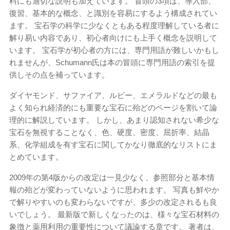
料にも適切な説明も加えています。 冒頭の3項は、導入部、
復習、基本的な概念、と識別を容易にするよう構成されてい
ます。 宝石学の科学に少なくともある程度理解している者に
解り易い内容であり、初心者向けにも上手く概念を説明して
います。 宝石学が初心者の方には、専門用語が難しいかもし
れませんが、Schumann氏は本の冒頭に専門用語の索引を提
供しその点を補っています。
ダイヤモンド、サファイア、ルビー、エメラルドなどの最も
よく知られ経済的にも重要な宝石に殆どのページを割いて論
理的に解説しています。 しかし、あまり認知されない希少な
宝石を無視することなく、色、硬度、密度、屈折率、結晶
系、化学組成を有す宝石に関してかなり徹底的なリストにま
とめています。
2009年の第4版からの改定は一見少なく、参照部分と基本情
報の殆どが変わっていないように思われます。 写真も鮮やか
で解りやすいのも変わらないですが、多少の改定されるも良
いでしょう。 最新版で新しくなったのは、様々な宝石材料の
象徴と薬用利用の重要性について議論する章です。 著者は、