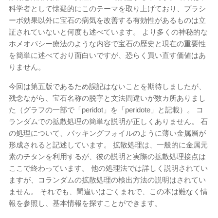
科学者として懐疑的にこのテーマを取り上げており、プラシ
ーボ効果以外に宝石の病気を改善する有効性があるものは立
証されていないと何度も述べています。 より多くの神秘的な
ホメオパシー療法のような内容で宝石の歴史と現在の重要性
を簡単に述べており面白いですが、恐らく買い直す価値はあ
りません。
今回は第五版であるため誤記はないことを期待しましたが、
残念ながら、宝石名称の脱字と文法間違いが数カ所ありまし
た（グラフの一部で「peridot」を「peridote」と記載）​​。 コ
ランダムでの拡散処理の簡単な説明が正しくありません。 石
の処理について、バッキングフォイルのように薄い金属層が
形成されると記述しています。 拡散処理は、一般的に金属元
素のチタンを利用するが、彼の説明と実際の拡散処理接点は
ここで終わっています。 他の処理法では詳しく説明されてい
ますが、コランダムの拡散処理の検出方法の説明はされてい
ません。 それでも、間違いはごくまれで、この本は難なく情
報を参照し、基本情報を探すことができます。