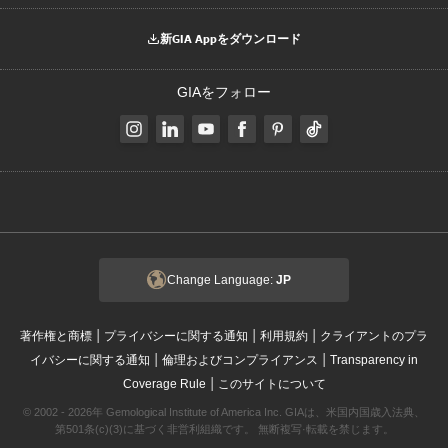
新GIA Appをダウンロード
GIAをフォロー
Change Language:
JP
|
|
|
著作権と商標
プライバシーに関する通知
利用規約
クライアントのプラ
|
|
イバシーに関する通知
倫理およびコンプライアンス
Transparency in
|
Coverage Rule
このサイトについて
© 2002 - 2026年 Gemological Institute of America Inc. GIAは、米国内国歳入法典、
第501条(c)(3)に基づく非営利組織です。 無断複写·転載を禁じます。