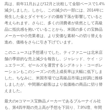
高は、前年11月および12月と比較して金額ベースで1.4%
減少しました。しかし、この減少の一部には、2014年に
発生した金とダイヤモンドの価格下落が影響していると
考えられます。さらに、多くの消費者が依然として高級
品に抵抗感を抱いていることから、米国の多くの宝飾品
メーカーや小売業者は、より安価な素材への切り替えを
進め、価格をさらに引き下げています。
このニュースは予想通りでした。ティファニーは北米店
舗の季節的な売上減少を報告し、ジャレッド、ケイ・ジ
ュエラーズ、ゼールズを運営するシグネット・コーポレ
ーションもこのシーズンの売上成長率は大幅に低下しま
した。ちなみに、米国市場では高級品市場は好調に推移
しましたが、中間層の顧客はより低価格の商品に切り替
えました。
最大のeコマース宝飾品メーカーであるブルーナイル社
も、第4四半期の売上高が予想を下回り、7.9%増、年間