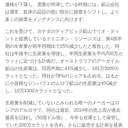
価格が下落し、需要が停滞している時期には、鉱山会社
は通常、鉱床の品位の低い部分に操業をシフトし、より
多くの操業をメンテナンスに向けます。
これを受けて、カナダのディアビック鉱山でリオ・ティ
ントと提携しているドミニオン・リソーシズは、第4四半
期の生産量が前年同期比で25%減少したと報告した。同
社は年後半に生産量を増強し、年間生産量を平均700万カ
ラットに近づける計画だ。オーストラリアのアーガイル
鉱山の生産量は、同四半期に43%減少し、181万3000カ
ラットとなった。同社が78%のシェアを占める、はるか
に小規模なジンバブエのムロワ鉱山の生産量は4%減少
し、10万1000カラットとなった。
生産量を削減していないとみられる唯一のメーカーはロ
シアのアルロサで、同社は最近、2014年の売上高が過去
最高を記録し（50億ドル強）、今年も在庫として保管し
ていた200万カラットを含め、さらに販売する計画を発表