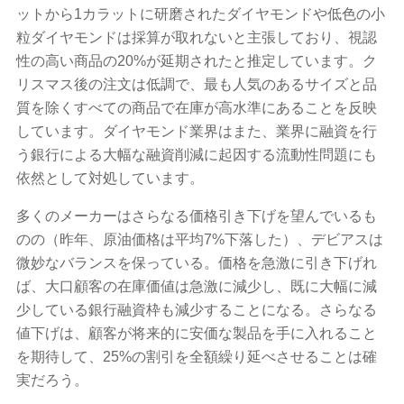
ットから1カラットに研磨されたダイヤモンドや低色の小
粒ダイヤモンドは採算が取れないと主張しており、視認
性の高い商品の20%が延期されたと推定しています。ク
リスマス後の注文は低調で、最も人気のあるサイズと品
質を除くすべての商品で在庫が高水準にあることを反映
しています。ダイヤモンド業界はまた、業界に融資を行
う銀行による大幅な融資削減に起因する流動性問題にも
依然として対処しています。
多くのメーカーはさらなる価格引き下げを望んでいるも
のの（昨年、原油価格は平均7%下落した）、デビアスは
微妙なバランスを保っている。価格を急激に引き下げれ
ば、大口顧客の在庫価値は急激に減少し、既に大幅に減
少している銀行融資枠も減少することになる。さらなる
値下げは、顧客が将来的に安価な製品を手に入れること
を期待して、25%の割引を全額繰り延べさせることは確
実だろう。