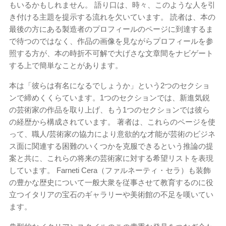
もいるかもしれません。 語り口は、時々、このような人を引
き付ける主題を提示する流れを欠いています。 読者は、本の
最後の方にある製造者のプロフィールのページに到達するま
で待つのではなく、作品の画像を見ながらプロフィールを参
照する方が、本の時折不可解で大げさな文章間をナビゲート
する上で簡単なことがあります。
本は「彼らは有名になるでしょうか」という2つのセクショ
ンで締めくくらています。1つのセクションでは、新進気鋭
の芸術家の作品を取り上げ、もう1つのセクションでは彼ら
の経歴から構成されています。 著者は、これらのページを使
って、職人/芸術家の協力により意欲的な才能が芸術のビジネ
ス面に関連する困難のいくつかを克服できるという推論の提
案と共に、これらの将来の芸術家に対する希望リストを表現
しています。 Farneti Cera（ファルネーティ・セラ）も装飾
の豊かな歴史について一般大衆を従事させて教育するのに役
立つイタリアの宝石のギャラリーや美術館の不足を嘆いてい
ます。