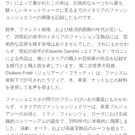
ラ）によって書かれたこの本は、伝統的なルーツから最も
騒々しいキャットウォークに至るまでのイタリアのファッシ
ョンジュエリーの興隆を記録したものです。
戦争、ファシスト政権、および経済的困難の年代が災いし
て、20世紀の前半のイタリアのファッション宝飾品には、芸
術的な足跡を残す余地はありませんでした。 それにもかかわ
らず、世紀の前半のEdoardo Saronni（エドアルド・サロニ）
による作品は、後にイタリアの職人や芸術家の作品を記録す
る精巧さと職人技を表しています。 第二次世界大戦後、
Giuliano Fratti（ジュリアーノ・フラッティ）は、ファシズム
体制下で許可されたラフィア、木、果実、ナットなどの材料
を使用して名声を得ました。
ファッショニスタの間でのフランスびいきの蔓延にもかかわ
らず、イタリアのファッションジュエリーは、産業ブルジョ
アジーの台頭と、ミラノ、フィレンツェ、ローマにおける組
織的コンソーシアムの誕生で、1950年代に本格的に飛躍しま
した。 演劇、オペラ、および高級宝飾品のルーツを超えて、