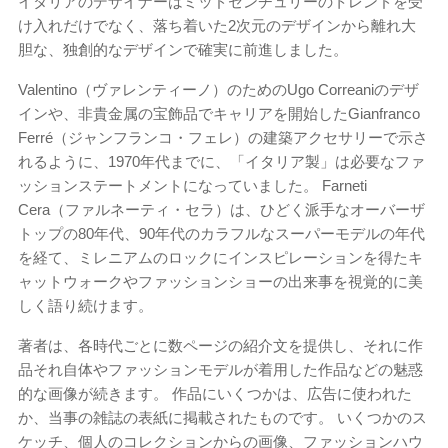
イタリアのデザイナーはミッドセンチュリーのトレンドを受
け入れだけでなく、落ち着いた2次元のデザインから離れ大
胆な、独創的なデザインで確実に前進しました。
Valentino（ヴァレンティーノ）のためのUgo Correaniのデザ
インや、非貴金属の宝飾品でキャリアを開始したGianfranco
Ferré（ジャンフランコ・フェレ）の建築アクセサリーで示さ
れるように、1970年代までに、「イタリア製」は必要なファ
ッションステートメントになっていました。 Farneti
Cera（ファルネーティ・セラ）は、ひどく派手なオーバーザ
トップの80年代、90年代のカラフルなスーパーモデルの年代
を経て、ミレニアムのロックにインスピレーションを得たキ
ャットウォークやファッションショーの出来事を視覚的に美
しく語り続けます。
著者は、各時代ごとに数ページの紹介文を提供し、それに作
品それ自体やファッションモデルが着用した作品などの魅惑
的な画像が続きます。 作品にいくつかは、広告に使われた
か、当事の雑誌の表紙に掲載されたものです。 いくつかのス
ケッチ、個人のコレクションからの画像、ファッションハウ