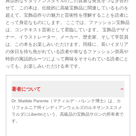
典型的なイタリアンスタイルのこの貴重な発見をつなぎ合わ
せて、この本は、伝統的に高級宝飾品に関連しているものを
超えて、宝飾品作りの魅力と芸術性を理解することを読者に
とって身近なものにします。 ここでは、ファッション宝飾品
は、コンテキスト芸術として君臨しています。 宝飾品デザイ
ナー、イラストレーター、メーカー、歴史家、そして学芸員
は、この本をお楽しみいただけます。同様に、長いイタリア
の休日を待ち焦がれている読者や単なるファッション崇高や
時折の寓話的ルーツによって興味をそそられている読者にと
っても、お楽しみいただける本です。
著者について
Dr. Matilde Parente（マティルデ・パレンテ博士）は、カ
リフォルニア州インディアンウェルズのルネサンスエスメ
ラルダにLibertinという、高級品の宝飾品サロンの所有者で
す。