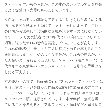
スアーカイブからの写真が、この本ののカラフルで目を見張
るような魅力を完璧なものにしています。
文面は、その期間の基調を設定する手助けをした多くの文化
的、歴史的な試金石を挙げています。それによって、これら
の傾向から派生した芸術的な表現を説明するのに役立ってい
ます。 アメリカの読者は1970年代と1980年代にイタリアで
間近に迫ったテロの恐怖を認識していないことがあります。
これらの推移が、美しさと芸術に焦点を当てた本を読むこと
を困難にしますが、そのような事件が、これらの懸念がいっ
たん払いのけられると出現した、Moschino（モスキーノ）に
代表される真鍮製のファッションフリンジを形作る手助けを
したと言えます。
本の終わりの方で、Farneti Cera（ファルネーティ・セラ）は
それ以前のページを飾った作品の宝飾品の製造者のプロフィ
ールに17ページを割いています。 これらの個人やハウスはア
ルファベット順に提示されています。本が年代に焦点を当て
ていることを考えると、アルファベット順は変だと思う読者