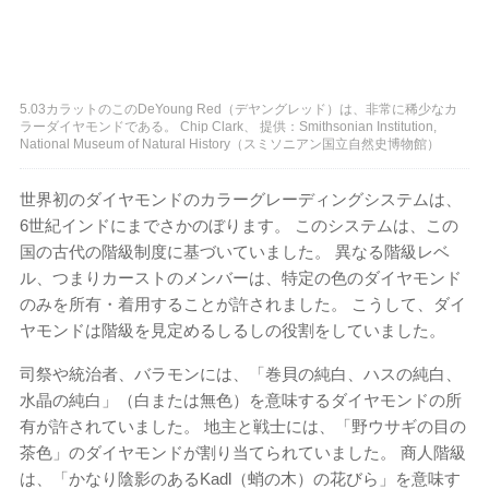
5.03カラットのこのDeYoung Red（デヤングレッド）は、非常に稀少なカ
ラーダイヤモンドである。 Chip Clark、 提供：Smithsonian Institution,
National Museum of Natural History（スミソニアン国立自然史博物館）
世界初のダイヤモンドのカラーグレーディングシステムは、
6世紀インドにまでさかのぼります。 このシステムは、この
国の古代の階級制度に基づいていました。 異なる階級レベ
ル、つまりカーストのメンバーは、特定の色のダイヤモンド
のみを所有・着用することが許されました。 こうして、ダイ
ヤモンドは階級を見定めるしるしの役割をしていました。
司祭や統治者、バラモンには、「巻貝の純白、ハスの純白、
水晶の純白」（白または無色）を意味するダイヤモンドの所
有が許されていました。 地主と戦士には、「野ウサギの目の
茶色」のダイヤモンドが割り当てられていました。 商人階級
は、「かなり陰影のあるKadl（蛸の木）の花びら」を意味す