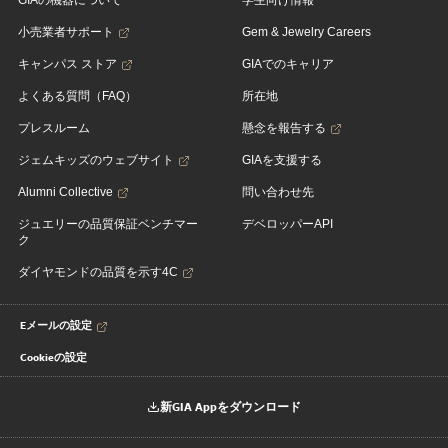
GIAの機器について
学生向け情報
小売業者サポート
Gem & Jewelry Careers
キャンパス ストア
GIAでのキャリア
よくある質問（FAQ）
所在地
プレスルーム
懸念を報告する
ジェムキッズのウェブサイト
GIAを支援する
Alumni Collective
問い合わせ先
ジュエリーの品質保証ベンチマー
デベロッパーAPI
ク
ダイヤモンドの品質を示す4C
Eメールの設定
Cookieの設定
新GIA Appをダウンロード