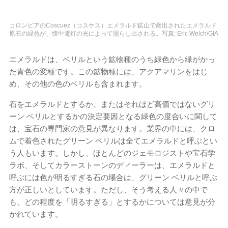
コロンビアのCoscuez（コスケス）エメラルド鉱山で産出されたエメラルド
原石の緑色が、懐中電灯の光によって照らし出される。写真: Eric Welch/GIA
エメラルドは、ベリルという鉱物種のうち緑色から緑がかっ
た青色の変種です。この鉱物種には、アクアマリンをはじ
め、その他の色のベリルも含まれます。
石をエメラルドとするか、またはそれほど高価ではないグリ
ーン ベリルとするかの決定要因となる緑色の度合いに関して
は、宝石の専門家の意見が異なります。業界の中には、クロ
ムで着色されたグリーン ベリルは全てエメラルドと呼ぶとい
う人もいます。しかし、ほとんどのジェモロジストや宝石学
ラボ、そしてカラーストーンのディーラーは、エメラルドと
呼ぶには色が明るすぎる石の場合は、グリーン ベリルと呼ぶ
方が正しいとしています。ただし、そう考える人々の中で
も、どの程度を「明るすぎる」とするかについては意見が分
かれています。