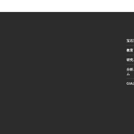
宝石
教育
研究
分析
ム
GI