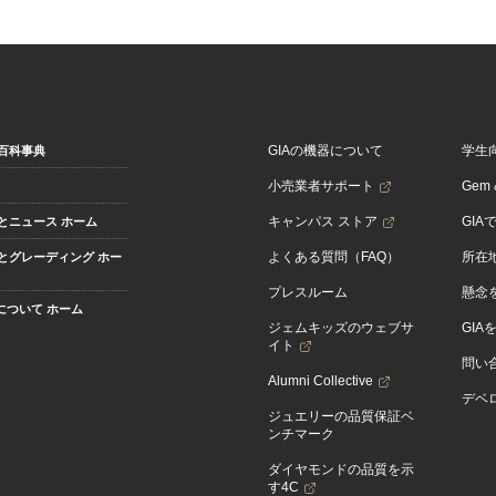
GIAの機器について
学生
百科事典
小売業者サポート
Gem &
キャンパス ストア
GIA
とニュース ホーム
よくある質問（FAQ）
所在
とグレーディング ホー
プレスルーム
懸念
Aについて ホーム
ジェムキッズのウェブサ
GIA
イト
問い
Alumni Collective
デベロ
ジュエリーの品質保証ベ
ンチマーク
ダイヤモンドの品質を示
す4C