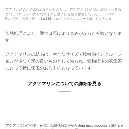
アフリカ産のこの20.83カラットの石は、アクアマリンが高く評価される石
となっているその大きなサイズと魅力的な色を象徴している。 - De'ev
Dvir/ICA、提供：Gemstar Ltd., Israel（ジェムスター Ltd., イスラエル）
加熱処理により、通常は石はより青みがかった外観となりま
す。
アクアマリンの結晶は、大きなサイズで比較的インクルージ
ョンが少なく形の良いものとして知られ、鉱物標本の収集家
にとって特に価値のあるものとなっています。
アクアマリンについての詳細を見る
アクアマリンの歴史、研究、品質係数等をGIA Gem Encyclopedia（GIA 宝石