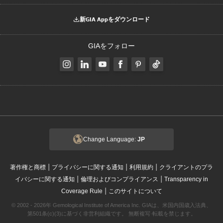
新GIA Appをダウンロード
GIAをフォロー
Change Language:
JP
|
|
|
著作権と商標
プライバシーに関する通知
利用規約
クライアントのプラ
|
|
イバシーに関する通知
倫理およびコンプライアンス
Transparency in
|
Coverage Rule
このサイトについて
© 2002 - 2026年 Gemological Institute of America Inc. GIAは、米国内国歳入法典、
第501条(c)(3)に基づく非営利組織です。 無断複写·転載を禁じます。