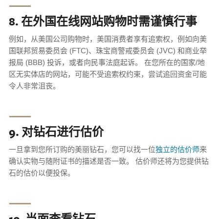
⸺
8. 在外国在线网站购物时需谨慎行事
例如，从美国公司购物时，美国消费者享有追索权，例如向美
国联邦贸易委员会 (FTC)、珠宝商警戒委员会 (JVC) 和商业举
报局 (BBB) 投诉，或者向民事法庭起诉。 在您所在的国家/地
区无实体店的网站，可能不受追索权约束，尝试追回资金可能
令人非常沮丧。
⸺
9. 对钻石进行估价
一旦拿到您所订购的美丽钻石，您可以找一位
独立的估价师
来
确认实物与随附证书的描述是否一致。 估价师还将为您提供钻
石的估价以便投保。
⸺
10. 当面查看钻石