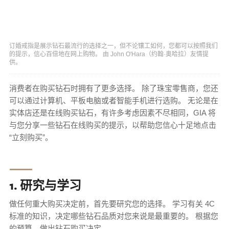
订婚戒指是展示钻石最流行的选择之一，但不论镶工如何，您都可以按照我们
的提示，信心百倍地在网上购物。 由 John O'Hara（约翰·奥哈拉）友情提
供。
消费者在购买钻石时拥有了更多选择。 除了珠宝零售商，您还
可以通过计算机、平板电脑或者智能手机进行选购。 无论是在
实体店还是在线购买钻石，有许多考虑因素不尽相同，GIA 将
与您分享一些钻石在线购买的提示，以帮助您信心十足地点击
“立刻购买”。
⸺
1. 研究与学习
做任何重大购买决定前，首先要研究您的选择。 学习有关 4C
标准的知识，决定哪些钻石品质对您来说是最重要的。 根据您
的预算，做出钻石购买决定。