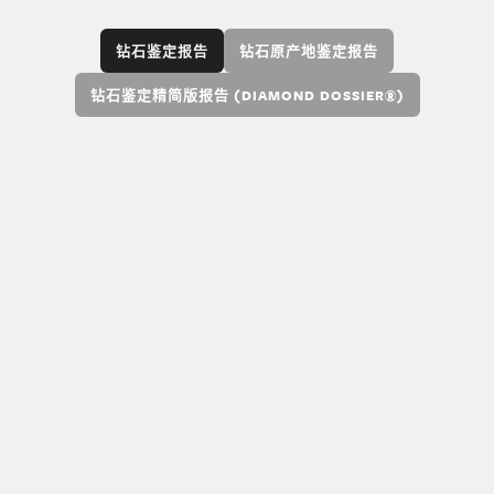
钻石鉴定报告
钻石原产地鉴定报告
钻石鉴定精简版报告 (DIAMOND DOSSIER®)
GIA 钻石鉴定报告包括钻石的 4C 标准评估（颜
色、净度、切工和克拉重量），以及钻石净度特
征标绘图和钻石比例图示。对于 D 到 Z 颜色等级
范围内的标准圆形明亮式切磨钻石，该报告还包
括 GIA 切工等级。
下载
查看全部天然钻石报告与服务