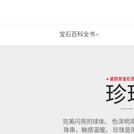
宝石百科全书
◂ 返回至宝石
珍
完美闪亮的球体。 色泽明
珠串，触感温暖。 珍珠是