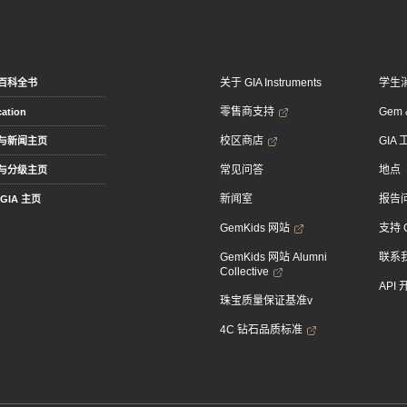
关于 GIA Instruments
学生
百科全书
零售商支持
Gem &
ation
校区商店
GIA
与新闻主页
常见问答
地点
与分级主页
新闻室
报告
GIA 主页
GemKids 网站
支持 
GemKids 网站 Alumni
联系
Collective
API
珠宝质量保证基准v
4C 钻石品质标准