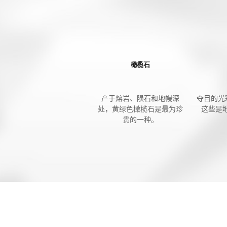
橄榄石
产于熔岩、陨石和地幔深
夺目的光
处，黄绿色橄榄石是最为珍
这些是
贵的一种。