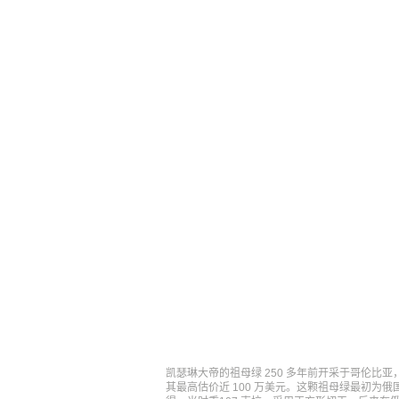
凯瑟琳大帝的祖母绿 250 多年前开采于哥伦比亚
其最高估价近 100 万美元。这颗祖母绿最初为俄国