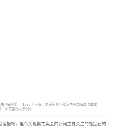
) 风格项链制作于 1935 年左右，据说是梵克雅宝为美国名媛收藏家
的。照片由苏富比友情提供
见诸报端，但有关近期拍卖会的新闻主要关注的是宝石的