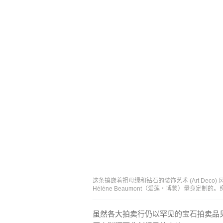
这条镶嵌着祖母绿和钻石的装饰艺术 (Art Deco
Hélène Beaumont（爱莲・博蒙）量身定制
虽然各大拍卖行仍以罕见的宝石拍卖品