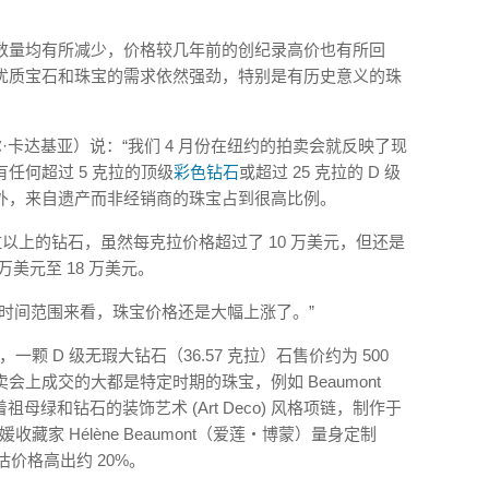
数量均有所减少，价格较几年前的创纪录高价也有所回
优质宝石和珠宝的需求依然强劲，特别是有历史意义的珠
（拉胡尔·卡达基亚）说：“我们 4 月份在纽约的拍卖会就反映了现
没有任何超过 5 克拉的顶级
彩色钻石
或超过 25 克拉的 D 级
外，来自遗产而非经销商的珠宝占到很高比例。
拉以上的钻石，虽然每克拉价格超过了 10 万美元，但还是
 万美元至 18 万美元。
时间范围来看，珠宝价格还是大幅上涨了。”
一颗 D 级无瑕大钻石（36.57 克拉）石售价约为 500
拍卖会上成交的大都是特定时期的珠宝，例如 Beaumont
祖母绿和钻石的装饰艺术 (Art Deco) 风格项链，制作于
藏家 Hélène Beaumont（爱莲・博蒙）量身定制
估价格高出约 20%。