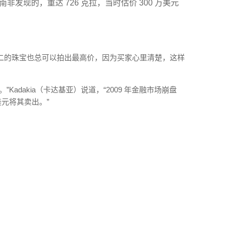
南非发现的，重达 726 克拉，当时估价 300 万美元
二的珠宝也总可以拍出最高价，因为买家心里清楚，这样
Kadakia（卡达基亚）说道，“2009 年金融市场崩盘
美元将其卖出。”