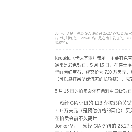
Jonker V 是一颗经 GIA 评级的 25.27 克拉 D 级
石上切割制成，Jonker 钻石是在南非发现的。© Christie
版权所有
Kadakia（卡达基亚）表示，主要
通常是彩色钻石。5 月 15 日，在佳士
型缅甸红宝石，成交价为 720 万美
（可以悬挂吊坠或流苏的长项链），成交价
5 月 15 日的拍卖会还有两颗重量级钻
一颗经 GIA 评级的 118 克拉彩色黄
710 万美元（是预估价格的两倍）买入
在拍卖会前不久离世
Jonker V，一颗经 GIA 评级的 25.2