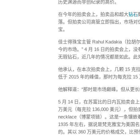
历史渊源而非创纪录的高价。
在今年的拍卖会上，拍卖品和超大
钻石
落。但拍卖公司高管立即指出，市场对
宝。
佳士得珠宝主管 Rahul Kadakia
今的市场。” 4 月 16 日的拍卖会上，
无瑕钻石，近几年的情况都是如此。此
他承认，在本次拍卖会上，几颗 15 克
低于 2015 年的峰值，那时为每克拉 15
他解释道：“那时是市场巅峰。但从更长
5 月 14 日，在苏富比的日内瓦拍卖会上，
万美元（每克拉 136,000 美元），但
necklace（博蒙项链）。这是一条镶嵌着
1935 年左右，据说是梵克雅宝为美国名媛收
的。其以 360 万美元的价格成交，比预