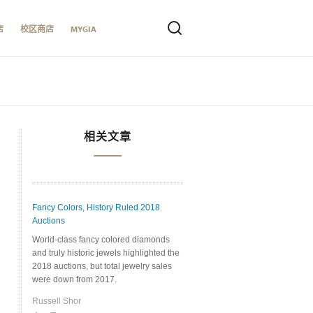
店
校区商店
MYGIA
相关文章
Fancy Colors, History Ruled 2018
Auctions
World-class fancy colored diamonds
and truly historic jewels highlighted the
2018 auctions, but total jewelry sales
were down from 2017.
Russell Shor