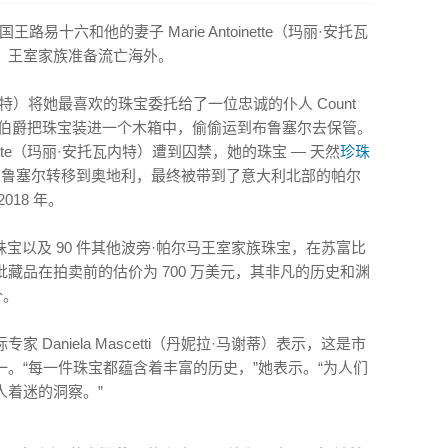
路易十六和他的妻子 Marie Antoinette（玛丽·安托瓦
，王室家族准备流亡海外。
·安托瓦内特）将她最喜欢的珠宝委托给了一位忠诚的仆人 Count
多伯爵），伯爵把珠宝装进一个木箱中，偷偷运到布鲁塞尔去保管。
inette（玛丽·安托瓦内特）遭到囚禁，她的珠宝 — 天然
珍珠
布鲁塞尔转移到奥地利，最终被带到了意大利北部的帕尔
18 年。
的珠宝以及 90 件其他波旁·帕尔马王室家族珠宝，在苏富比
藏品在拍卖前的估价为 700 万美元，其非凡的历史和渊
价。
Daniela Mascetti（丹妮拉·马谢蒂）表示，这是市
。“每一件珠宝都蕴含着丰富的历史，”她表示。“为人们
人着迷的洞察。”