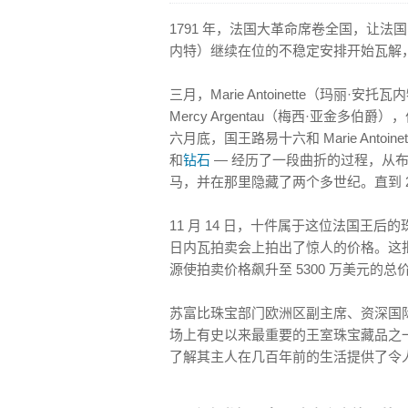
1791 年，法国大革命席卷全国，让法国国王
内特）继续在位的不稳定安排开始瓦解
三月，Marie Antoinette（玛丽
Mercy Argentau（梅西·亚金
六月底，国王路易十六和 Marie Anto
和
钻石
— 经历了一段曲折的过程，从
马，并在那里隐藏了两个多世纪。直到 20
11 月 14 日，十件属于这位法国王后
日内瓦拍卖会上拍出了惊人的价格。这批
源使拍卖价格飙升至 5300 万美元的总
苏富比珠宝部门欧洲区副主席、资深国际专家 
场上有史以来最重要的王室珠宝藏品之一
了解其主人在几百年前的生活提供了令