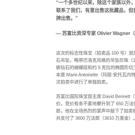
“一个多世纪以来，除这个家族以外，
联系了我们，有意出售这批藏品，但
牌出售。”
— 苏富比资深专家 Olivier Wagn
这次的标志性珠宝（拍卖品 100 号）就是 M
石吊坠，略带巴洛克风格的吊坠珍珠（15.90
嵌钻石的蝴蝶结和约 5 克拉的椭圆形切
本是 Marie Antoinette（玛
次拍卖中进行了单独拍卖。
苏富比国际珠宝部主席 David Benn
价。竞价有条不紊地攀升到了 650 万法郎
郎，他在全场热烈的掌声中敲下了拍卖
共支付了 3600 万法郎（3610 