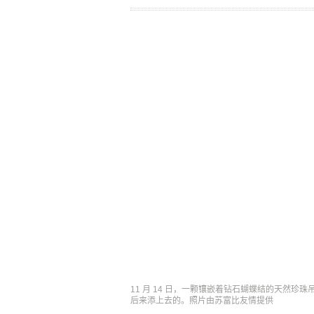
11 月 14 日，一颗镶嵌着钻石蝴蝶结的天然珍
后来添上去的。照片由苏富比友情提供