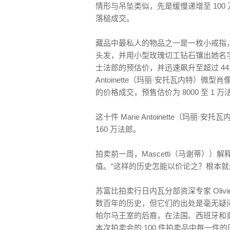
情形与吊坠类似，先是缓慢递增至 100
落槌成交。
藏品中最私人的物品之一是一枚小戒指，里面装
头发，并用小型玫瑰切工钻石镶出她名字的
士法郎的预估价，并迅速飙升至超过 44.
Antoinette（玛丽·安托瓦内特）微
的价格成交，预售估价为 8000 至 1 万
这十件 Marie Antoinette（玛丽
160 万法郎。
拍卖前一周，Mascetti（马谢蒂）
值。“这样的历史怎能以价论之？根本就
苏富比拍卖行日内瓦分部资深专家 Olivi
数百年的历史，但它们的出处是毫无疑
帕尔马王室的后裔，在法国、西班牙和
本次拍卖会的 100 件拍卖品中每一件