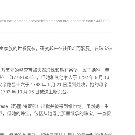
n lock of Marie Antoinette’s hair and brought more than $447,000.
洲王室家族的世系复杂，研究起来往往困难而繁复，在珠宝被
00 万美元的整套首饰天然珍珠和钻石吊坠，属于她唯一幸
莎）（1778-1851），但她和其他家人于 1792 年 8 月 13
易十六于 1793 年 1 月 21 日遭到处决，她的母亲
于 1793 年 10 月 16 日被送上断头台。
rie Therese（玛丽·特蕾莎）出狱并被带到维也纳。虽然她一生
都，但她的珠宝，包括从她母亲那里继承的珠宝，一直保