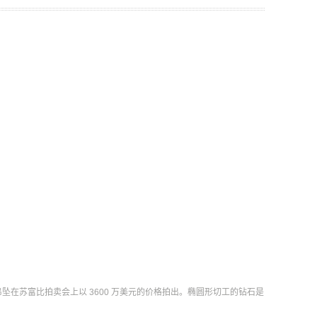
珠吊坠在苏富比拍卖会上以 3600 万美元的价格拍出。椭圆形切工的钻石是