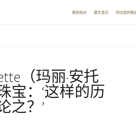
报告核对
提交宝石
列出您的商
oinette（玛丽·安托
珠宝：‘这样的历
论之？’