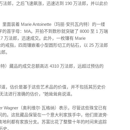
 万法郎，之后飞速飙涨，迅速达到 190 万法郎，并以此价
着 Marie Antoinette（玛丽·安托瓦内特）的一缕
首字母：MA。开拍不到数秒就突破了 8000 至 1 万瑞
7 万法郎，迅速成交。此外，一枚镶有 Marie
型肖像的戒指，四周镶嵌着小型圆形切工的钻石，以 25 万法郎
法郎。
·安托瓦内特）藏品的成交总额高达 4310 万法郎，远超过预估的
）解释道，估价是基于这些艺术品的价值，并不包括其历史价
无法进行准确的估价，”她耸耸肩说道。
er Wagner（奥利维尔·瓦格纳）表示，尽管这些珠宝已有
问的。这批藏品保管在一个意大利家族手中，他们是波旁·
奥地利都有家族分支。苏富比花了整整十年的时间来追踪
的历史。