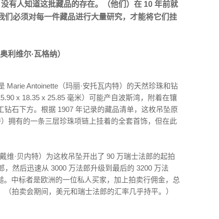
没有人知道这批藏品的存在。（他们）在 10 年前就
我们必须对每一件藏品进行大量研究，才能将它们挂
er（奥利维尔·瓦格纳）
arie Antoinette（玛丽·安托瓦内特）的天然珍珠和钻
 x 18.35 x 25.85 毫米）可能产自波斯湾，附着在镶
工钻石下方。根据 1907 年记录的藏品清单，这枚吊坠原
丽·安托瓦内特）拥有的一条三层珍珠项链上挂着的全套首饰，但在此
ett（戴维·贝内特）为这枚吊坠开出了 90 万瑞士法郎的起拍
，然后迅速从 3000 万法郎升级到最后的 3200 万法
槌。中标者是欧洲的一位私人买家，加上拍卖行佣金，总
万美金）。（拍卖会期间，美元和瑞士法郎的汇率几乎持平。）