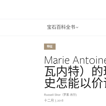
宝石百科全书
特征
Marie Ant
瓦内特）的
史怎能以价
Russell Shor（罗素·肖尔)
十二月 7, 2018