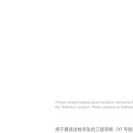
A three-strand natural pearl necklace owned by M
the Sotheby’s auction. Photo courtesy of Sotheb
用于悬挂这枚吊坠的三层项链（97 号拍