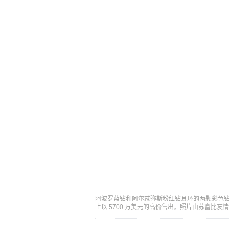
阿波罗蓝钻和阿尔忒弥斯粉红钻耳环的两颗彩色钻石重
上以 5700 万美元的高价售出。照片由苏富比友