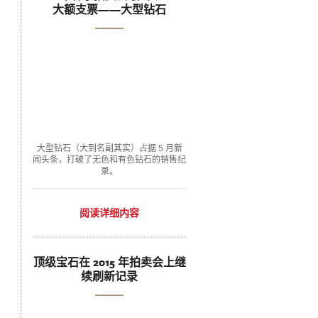
大额支票——大型钻石
大型钻石（大到名副其实）占据 5 月新
闻头条，打破了无色和有色钻石的销售纪
录。
阅读详细内容
顶级宝石在 2015 年拍卖会上继
续刷新记录