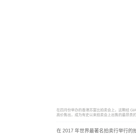
在四月份举办的香港苏富比拍卖会上，这颗经 GIA 分级的
高价售出，成为有史以来拍卖会上出售的最昂贵
在 2017 年世界最著名拍卖行举行