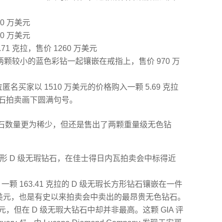
20 万美元
70 万美元
71 克拉，售价 1260 万美元
外两颗较小的蓝色彩钻一起镶嵌在戒指上，售价 970 万
匿名买家以 1510 万美元的价格购入一颗 5.69 克拉
钻石拍卖画下圆满句号。
石数量更为稀少，但还是售出了两颗重量级无色钻
（传奇）心形 D 级无瑕钻石，在佳士得日内瓦拍卖会中标得近
eation 1，一颗 163.41 克拉的 D 级无瑕长方形钻石镶嵌在一件
 万美元，也是有史以来拍卖会中卖出的最昂贵无色钻石。
美元，但在 D 级无瑕大钻石中却并非最高。这颗 GIA 评