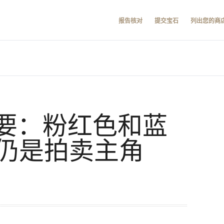
报告核对
提交宝石
列出您的商
卖摘要：粉红色和蓝
仍是拍卖主角