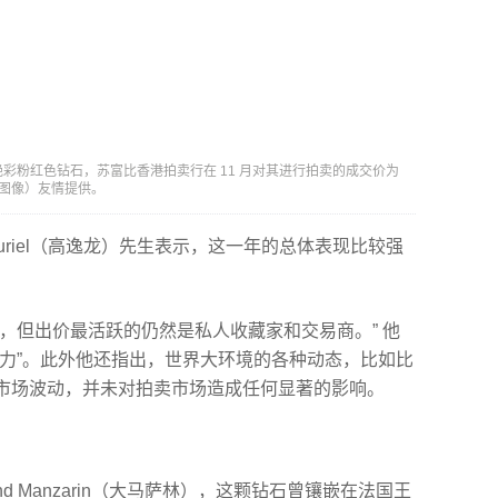
 克拉的艳彩粉红色钻石，苏富比香港拍卖行在 11 月对其进行拍卖的成交价为
（佳士得图像）友情提供。
 Curiel（高逸龙）先生表示，这一年的总体表现比较强
，但出价最活跃的仍然是私人收藏家和交易商。” 他
主力”。此外他还指出，世界大环境的各种动态，比如比
市场波动，并未对拍卖市场造成任何显著的影响。
rand Manzarin（大马萨林），这颗钻石曾镶嵌在法国王