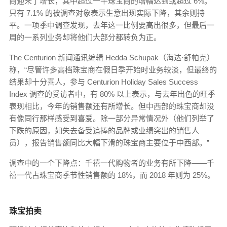
商迎来了增长，其中超过一半珠宝商的增幅达到或超过 6%。
只有 7.1% 的被调查对象表示生意出现实际下降，其余则持
平。一项季中调查发现，去年这一比例要高出很多，但最后一
周的一系列业务却将他们大部分都转负为正。
The Centurion 新闻通讯编辑 Hedda Schupak（海达·舒帕克）
称，“尽管许多高档珠宝商在假日季开始时业务较淡，但最终的
结果却十分喜人，参与 Centurion Holiday Sales Success
Index 调查的受访者中，有 80% 以上表示，与去年出色的旺季
表现相比，今年的销售额还有所增长。但中西部的珠宝商却没
有像同行那样感受到喜爱。除一部分异常情况外（他们列举了
下跌的原因，如失去备受追捧的品牌或业绩突出的销售人
员），报告销售额同比大幅下滑的珠宝商主要位于中西部。”
调查中的一个下降点：千禧一代购物者的业务有所下降——千
禧一代占珠宝商季节性销售额的 18%，而 2018 年则为 25%。
珠宝拍卖