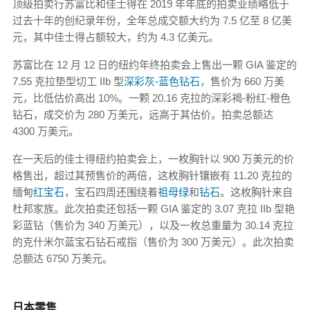
顶级拍卖行苏富比和佳士得在 2019 年年底的拍卖业绩略低于
过去十年的创纪录年份，全年总成交额大约为 7.5 亿至 8 亿美
元，其中佳士得占额较大，约为 4.3 亿美元。
苏富比在 12 月 12 日的纽约年终拍卖会上售出一颗 GIA 鉴定的
7.55 克拉垫型切工 IIb 型
深彩灰-蓝色钻石
，售价为 660 万美
元，比低估价高出 10%。一颗 20.16 克拉的深彩褐-粉红-橙色
钻石，成交价为 280 万美元，远高于其估价。拍卖总额达
4300 万美元。
在一天后的佳士得纽约拍卖会上，一枚胸针以 900 万美元的价
格售出，超过其预售价的两倍，这枚胸针镶嵌有 11.20 克拉的
缅甸
红宝石
，宝石四周还围绕着
祖母绿
和
钻石
。这枚胸针来自
杜邦家族。此次拍卖还包括一颗 GIA 鉴定的 3.07 克拉 IIb 型艳
彩蓝钻（售价为 340 万美元），以及一枚总重量为 30.14 克拉
的克什米尔蓝宝石钻石戒指（售价为 300 万美元）。此次拍卖
总额达 6750 万美元。
日本零售