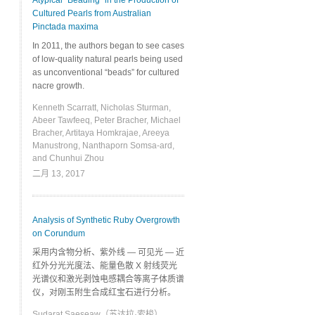
Atypical “Beading” in the Production of
Cultured Pearls from Australian
Pinctada maxima
In 2011, the authors began to see cases
of low-quality natural pearls being used
as unconventional “beads” for cultured
nacre growth.
Kenneth Scarratt, Nicholas Sturman,
Abeer Tawfeeq, Peter Bracher, Michael
Bracher, Artitaya Homkrajae, Areeya
Manustrong, Nanthaporn Somsa-ard,
and Chunhui Zhou
二月 13, 2017
Analysis of Synthetic Ruby Overgrowth
on Corundum
采用内含物分析、紫外线 — 可见光 — 近
红外分光光度法、​能​量​色​散 ​X ​射​线​荧​光​
光​谱​仪​和激光剥蚀电感耦合等离子体质谱
仪，对刚玉附生合成红宝石进行分析。
Sudarat Saeseaw（苏达拉·索梭）、