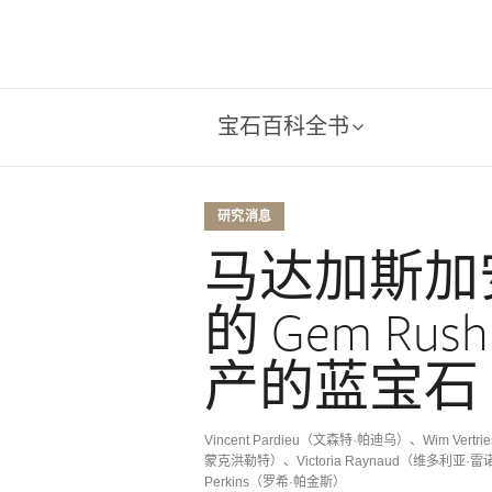
宝石百科全书
研究消息
马达加斯加
的 Gem Rus
产的蓝宝石
Vincent Pardieu（文森特·帕迪乌）、Wim Vert
蒙克洪勒特）、Victoria Raynaud（维多利亚·雷诺
Perkins（罗希·帕金斯）