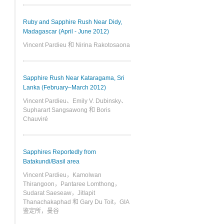
Ruby and Sapphire Rush Near Didy,
Madagascar (April - June 2012)
Vincent Pardieu 和 Nirina Rakotosaona
Sapphire Rush Near Kataragama, Sri
Lanka (February–March 2012)
Vincent Pardieu、Emily V. Dubinsky、
Supharart Sangsawong 和 Boris
Chauviré
Sapphires Reportedly from
Batakundi/Basil area
Vincent Pardieu，Kamolwan
Thirangoon，Pantaree Lomthong，
Sudarat Saeseaw，Jitlapit ​​
Thanachakaphad 和 Gary Du Toit，GIA
鉴定所，曼谷