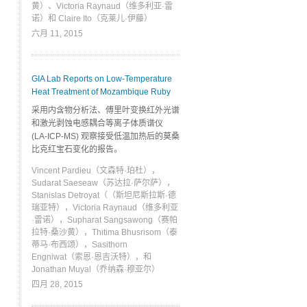
黄）、Victoria Raynaud（维多利亚·雷
诺）和 Claire Ito（克莱儿·伊藤）
六月 11, 2015
GIA Lab Reports on Low-Temperature
Heat Treatment of Mozambique Ruby
采用内含物分析法、傅里叶变换红外光谱
和激光剥蚀电感耦合等离子体质谱仪
(LA-ICP-MS) 观察接受低温加热后的莫桑
比克红宝石变化的报告。
Vincent Pardieu（文森特·珀杜），
Sudarat Saeseaw（苏达拉·萨尔萨），
Stanislas Detroyat（（斯坦尼斯拉斯·德
瑞亚特），Victoria Raynaud（维多利亚
·雷诺），Supharat Sangsawong（赛帕
拉特·桑沙黄），Thitima Bhusrisom（泰
蒂马·布西颂），Sasithorn
Engniwat（索恩·恩吉沃特），和
Jonathan Muyal（乔纳森·穆亚尔）
四月 28, 2015