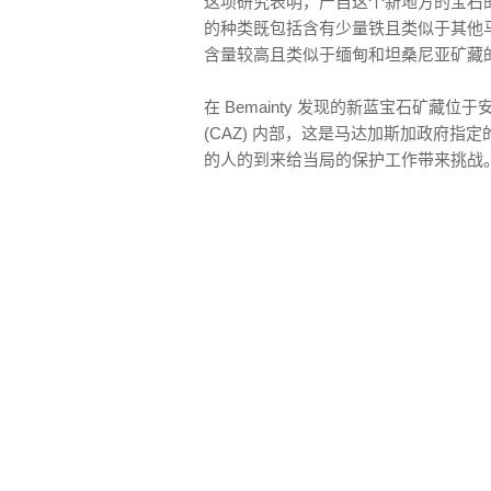
这项研究表明，产自这个新地方的宝石
的种类既包括含有少量铁且类似于其他
含量较高且类似于缅甸和坦桑尼亚矿藏
在 Bemainty 发现的新蓝宝石矿藏位于安巴
(CAZ) 内部，这是马达加斯加政府指定
的人的到来给当局的保护工作带来挑战