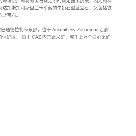
的地理原产地将对宝石鉴定所的鉴定提出挑战，因为材料
马达加斯加和斯里兰卡矿藏的牛奶石型蓝宝石，又包括铁
的蓝宝石。
通德拉扎卡东部，位于 Ankeniheny-Zahamena 走廊
的保护区。 由于 CAZ 内禁止采矿，成千上万个决心采矿
。