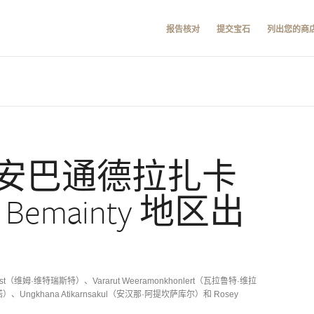
报告核对
提交宝石
列出您的商
安巴通德拉扎卡
h Bemainty 地区出
riest（维姆·维特瑞斯特）、Vararut Weeramonkhonlert（瓦拉鲁特·维拉
）、Ungkhana Atikarnsakul（安汉那·阿提坎萨库尔）和 Rosey