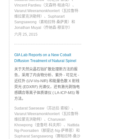
Vincent Pardieu（文森特·帕迪乌）、
Vararut Weeramonkhonlert（瓦拉鲁特·
维拉蒙克洪勒特）、Supharart
Sangsawong（素帕拉特·桑萨黄）和
Jonathan Muyal（乔纳森·穆亚尔）
六月 25, 2015
GIA Lab Reports on a New Cobalt
Diffusion Treatment of Natural Spinel
关于天然尖晶石钴扩散处理新方法的报
告，采用了内含物分析、紫外 - 可见光 -
近红外 (UV-Vis-NIR) 和能​量​色​散 ​X ​射​线​
荧​光​ (EDXRF) 光​谱​仪​，还有激光剥蚀电
感耦合等离子体质谱仪 ( LA-ICP-MS) 等
方法。
Sudarat Saeseaw（苏达拉·索梭）、
Vararut Weeramonkhonlert（瓦拉鲁特·
维拉蒙克洪勒特）、Charuwan
Khowpong（查鲁旺·科夫邦）、Nattida
Ng-Poorsatien（那提达·Ng-萨蒂恩）和
Supharat Sangsawong（赛帕拉特·桑沙