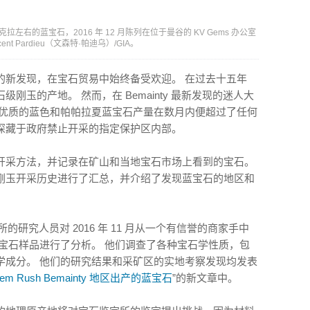
左右的蓝宝石，2016 年 12 月陈列在位于曼谷的 KV Gems 办公室
nt Pardieu（文森特·帕迪乌）/GIA。
的新发现，在宝石贸易中始终备受欢迎。 在过去十五年
刚玉的产地。 然而，在 Bemainty 最新发现的迷人大
其优质的蓝色和帕帕拉夏蓝宝石产量在数月内便超过了任何
深藏于政府禁止开采的指定保护区内部。
开采方法，并记录在矿山和当地宝石市场上看到的宝石。
刚玉开采历史进行了汇总，并介绍了发现蓝宝石的地区和
的研究人员对 2016 年 11 月从一个有信誉的商家手中
ty 蓝宝石样品进行了分析。 他们调查了各种宝石学性质，包
学成分。 他们的研究结果和采矿区的实地考察发现均发表
Rush Bemainty 地区出产的蓝宝石
”的新文章中。