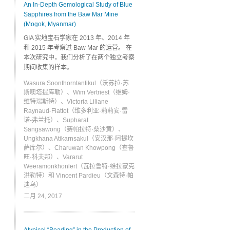
An In-Depth Gemological Study of Blue
Sapphires from the Baw Mar Mine
(Mogok, Myanmar)
GIA 实地宝石学家在 2013 年、2014 年
和 2015 年考察过 Baw Mar 的运营。 在
本次研究中，我们分析了在两个独立考察
期间收集的样本。
Wasura Soonthorntantikul（沃苏拉·苏
斯噢塔提库勒）、Wim Vertriest（维姆·
维特瑞斯特）、Victoria Liliane
Raynaud-Flattot（维多利亚·莉莉安·雷
诺-弗兰托）、Supharat
Sangsawong（赛帕拉特·桑沙黄）、
Ungkhana Atikarnsakul（安汉那·阿提坎
萨库尔）、Charuwan Khowpong（查鲁
旺·科夫邦）、Vararut
Weeramonkhonlert（瓦拉鲁特·维拉蒙克
洪勒特）和 Vincent Pardieu（文森特·帕
迪乌）
二月 24, 2017