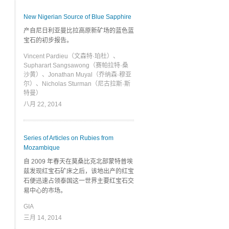
New Nigerian Source of Blue Sapphire
产自尼日利亚曼比拉高原新矿场的蓝色蓝
宝石的初步报告。
Vincent Pardieu（文森特·珀杜）、
Supharart Sangsawong（赛帕拉特·桑
沙黄）、Jonathan Muyal（乔纳森·穆亚
尔）、Nicholas Sturman（尼古拉斯·斯
特曼）
八月 22, 2014
Series of Articles on Rubies from
Mozambique
自 2009 年春天在莫桑比克北部蒙特普埃
兹发现红宝石矿床之后，该地出产的红宝
石便迅速占领泰国这一世界主要红宝石交
易中心的市场。
GIA
三月 14, 2014