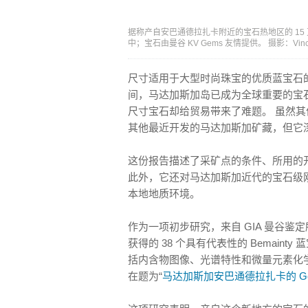
据称产自安巴通德拉扎卡附近的宝石热地区的 15 克拉
中；宝石由曼谷 KV Gems 友情提供。 摄影：Vince
尺寸适用于大型时尚珠宝的优质蓝宝石
间，马达加斯加岛已成为全球重要的宝石级
尺寸宝石却给贸易带来了难题。 虽然
其他最近开发的马达加斯加矿藏，但它
这份报告描述了采矿点的条件、所用的
此外，它还对马达加斯加近代的宝石级
本地地质环境。
作为一项初步研究，来自 GIA 曼谷鉴定所
获得的 38 个具有代表性的 Bemain
括内含物图像、光谱特性和微量元素化
在题为“
马达加斯加安巴通德拉扎卡的 Gem 