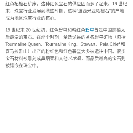
红色柘榴石矿床，这种红色宝石的供应因而多了起来。19 世纪
末，珠宝行业发展到鼎盛时期，这种“波西米亚柘榴石”的产地
成为地区珠宝行业的核心。
19 世纪末 20 世纪初，红色碧玺和粉红色
碧玺
曾是中国慈禧太
后最爱的宝石。在那个时期，圣迭戈县的著名碧玺矿场（包括
Tourmaline Queen、Tourmaline King、Stewart、Pala Chief 和
喜马拉雅山）出产的粉红色和红色碧玺大多被运往中国。很多
宝石材料被雕刻成鼻烟壶和其他
艺术品
，而品质最高的宝石则
被镶嵌在珠宝中。