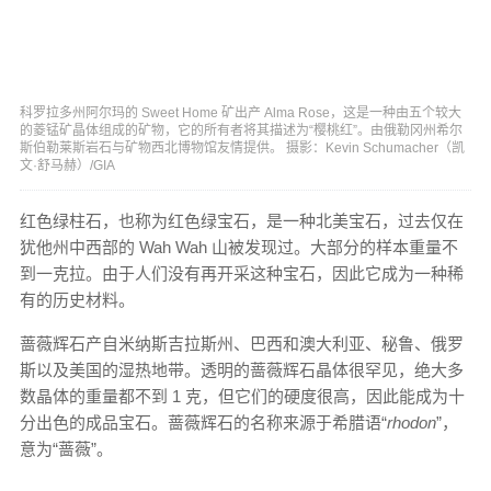
科罗拉多州阿尔玛的 Sweet Home 矿出产 Alma Rose，这是一种由五个较大
的菱锰矿晶体组成的矿物，它的所有者将其描述为“樱桃红”。由俄勒冈州希尔
斯伯勒莱斯岩石与矿物西北博物馆友情提供。 摄影：Kevin Schumacher（凯
文·舒马赫）/GIA
红色绿柱石，也称为红色绿宝石，是一种北美宝石，过去仅在
犹他州中西部的 Wah Wah 山被发现过。大部分的样本重量不
到一克拉。由于人们没有再开采这种宝石，因此它成为一种稀
有的历史材料。
蔷薇辉石产自米纳斯吉拉斯州、巴西和澳大利亚、秘鲁、俄罗
斯以及美国的湿热地带。透明的蔷薇辉石晶体很罕见，绝大多
数晶体的重量都不到 1 克，但它们的硬度很高，因此能成为十
分出色的成品宝石。蔷薇辉石的名称来源于希腊语“
rhodon
”，
意为“蔷薇”。