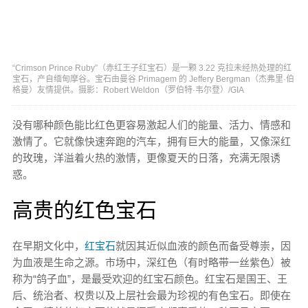
“Crimson Prince Ruby”（赤红王子红宝石）是一颗 3.22 克拉未经热处理的红
宝石，产自缅甸摩谷。宝石由曼谷 Primagem 的 Jeffery Bergman（杰弗里·伯
格曼）友情提供。摄影：Robert Weldon（罗伯特·韦尔登）/GIA
没有哪种颜色能比红色更容易激起人们的能量、活力、情感和
激情了。它就像快速奔跑的汽车，拥有巨大的能量，又像深红
的玫瑰，洋溢着火热的激情，更像夏天的日落，充满无限诱
惑。
高贵的红色宝石
在早期文化中，
红宝石
就因其近似血液的颜色而备受尊崇，因
为血液是生命之源。市场中，深红色（有时略带一丝紫色）被
称为“鸽子血”，是最受欢迎的红宝石颜色。红宝石是国王、王
后、统治者、权贵以及上层社会最为珍视的有色宝石。即使在