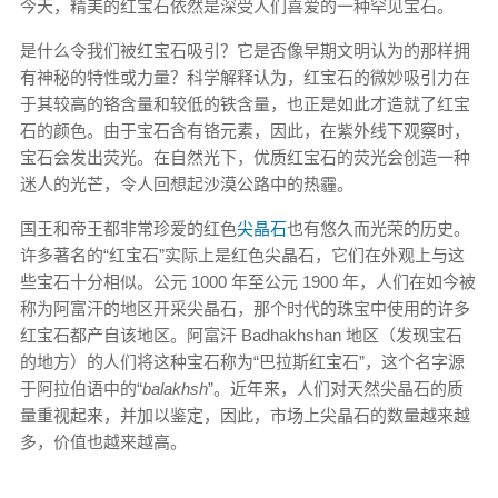
今天，精美的红宝石依然是深受人们喜爱的一种罕见宝石。
是什么令我们被红宝石吸引？它是否像早期文明认为的那样拥
有神秘的特性或力量？科学解释认为，红宝石的微妙吸引力在
于其较高的铬含量和较低的铁含量，也正是如此才造就了红宝
石的颜色。由于宝石含有铬元素，因此，在紫外线下观察时，
宝石会发出荧光。在自然光下，优质红宝石的荧光会创造一种
迷人的光芒，令人回想起沙漠公路中的热霾。
国王和帝王都非常珍爱的红色
尖晶石
也有悠久而光荣的历史。
许多著名的“红宝石”实际上是红色尖晶石，它们在外观上与这
些宝石十分相似。公元 1000 年至公元 1900 年，人们在如今被
称为阿富汗的地区开采尖晶石，那个时代的珠宝中使用的许多
红宝石都产自该地区。阿富汗 Badhakhshan 地区（发现宝石
的地方）的人们将这种宝石称为“巴拉斯红宝石”，这个名字源
于阿拉伯语中的“
balakhsh
”。近年来，人们对天然尖晶石的质
量重视起来，并加以鉴定，因此，市场上尖晶石的数量越来越
多，价值也越来越高。