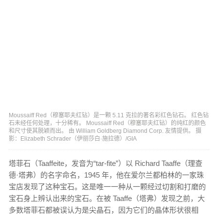
Moussaiff Red（穆塞耶夫红钻）是一颗 5.11 克拉的著名彩红色钻石。 红色钻
石未经任何处理，十分稀有。 Moussaiff Red（穆塞耶夫红钻）的纯红的颜色
和尺寸使其脱颖而出。 由 William Goldberg Diamond Corp. 友情提供。 摄
影：Elizabeth Schrader（伊丽莎白·施拉德）/GIA
塔菲石（Taaffeite，发音为“tar-fite”）以 Richard Taaffe（理查
德·塔弗）的名字命名，1945 年，他在爱尔兰都柏林的一家珠
宝店发现了这种宝石。这是唯一一种从一颗经过切割和打磨的
宝石身上辨认出来的宝石。在被 Taaffe（塔弗）发现之前，大
多数塔菲石都被误认为是尖晶石，因为它们的晶体形状很相