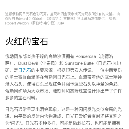
这颗俄勒冈日光石色彩闪亮，呈现出洒金现象或闪光现象所独有的火星。 由
GIA 的 Edward J. Gübelin（爱德华·J.·古柏林）博士藏品友情提供。 摄影：
Robert Weldon（罗伯特·韦尔登）/GIA
火红的宝石
俄勒冈东部炎热干燥的高地沙漠拥有 Ponderosa（庞德洛
萨）、Dust Devil（尘卷风）和 Sunstone Butte（日光石小山）
矿，是
日光石
的主要来源。根据印第安人传说，一位中箭受伤
的勇士将鲜血滴落在俄勒冈日光石上。血液带着他的武士精神
渗入石头，使得石头呈现红色并赐予这些石头以神圣的色彩。
俄勒冈矿场为大众市场、雕刻师和高端珠宝设计师出产了许许
多多的宝石材料。
日光石通常呈现出洒金现象，这是一种闪闪发光类似金属的光
泽，由平整的反射内含物造成，日光石爱好者有时还将其称之
为“闪光”。日光石多种多样，可能是微斜长石，也可能是拥有