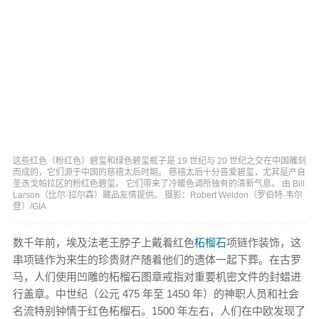
这些红色（粉红色）碧玺和绿色碧玺瓶子是 19 世纪与 20 世纪之交在中国雕刻
而成的，它们源于中国的慈禧太后时期。 慈禧太后十分喜爱碧玺，尤其是产自
圣迭戈帕拉区的粉红色碧玺。 它们带来了冷暖色调所独有的清新气息。 由 Bill
Larson（比尔·拉尔森）藏品友情提供。 摄影：Robert Weldon（罗伯特·韦尔
登）/GIA
数千年前，埃及法老王脖子上戴着红色
柘榴石
项链作装饰，这
串项链作为来生的珍贵财产随着他们的遗体一起下葬。在古罗
马，人们使用凹雕的柘榴石图章戒指对重要机密文件的封蜡进
行盖章。中世纪（公元 475 年至 1450 年）的神职人员和社会
名流特别钟情于红色柘榴石。1500 年左右，人们在中欧发现了