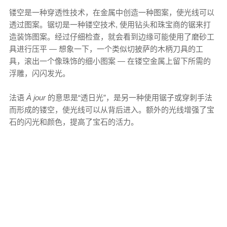
镂空是一种穿透性技术，在金属中创造一种图案，使光线可以
透过图案。锯切是一种镂空技术, 使用钻头和珠宝商的锯来打
造装饰图案。经过仔细检查，就会看到边缘可能使用了磨砂工
具进行压平 — 想象一下，一个类似切披萨的木柄刀具的工
具，滚出一个像珠饰的细小图案 — 在镂空金属上留下所需的
浮雕，闪闪发光。
法语
À jour
的意思是“透日光”，是另一种使用锯子或穿刺手法
而形成的镂空，使光线可以从背后进入。额外的光线增强了宝
石的闪光和颜色，提高了宝石的活力。