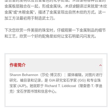
型合金的发明以及合金着色的化学处理。
木目金
将各种合金的
金属板层融合在一起，形成金属块。
木目金
翻译过来就是“木纹
金属”或“木眼金属”，描述了金属呈现出自然木纹的方式。这一
加工方法最初用于制造武士刀。
下次您欣赏一件美丽的珠宝时，仔细观察一下金属制品的细节
和工艺，欣赏一个好的配角是如何让宝石明星闪闪发光。
作者简介
Sharon Bohannon（莎伦·博汉农）：媒体编辑，对图片进行
研究、编目录和记录，是 GIA 研究宝石学家 (GG) 和专业珠
宝家 (AJP)。她就职于 Richard T. Liddicoat（理查德·T.·李迪
克）宝石学图书馆和信息中心。