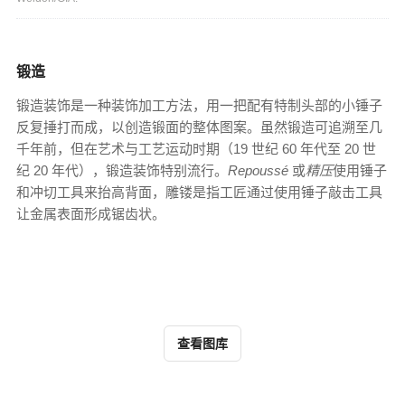
锻造
锻造装饰是一种装饰加工方法，用一把配有特制头部的小锤子
反复捶打而成，以创造锻面的整体图案。虽然锻造可追溯至几
千年前，但在艺术与工艺运动时期（19 世纪 60 年代至 20 世
纪 20 年代），锻造装饰特别流行。
Repoussé
或
精压
使用锤子
和冲切工具来抬高背面，雕镂是指工匠通过使用锤子敲击工具
让金属表面形成锯齿状。
查看图库