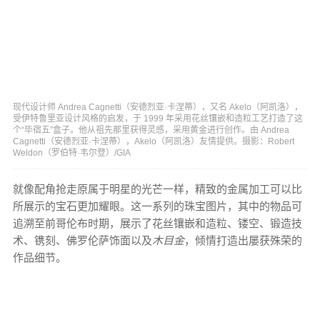
现代设计师 Andrea Cagnetti（安德烈亚·卡涅蒂），又名 Akelo（阿凯洛），
受伊特鲁里亚设计风格的启发，于 1999 年采用花丝镶嵌和造粒工艺打造了这
个“毕宿五”盒子。他从祖先那里获得灵感，采用黄金进行创作。由 Andrea
Cagnetti（安德烈亚·卡涅蒂），Akelo（阿凯洛）友情提供。摄影：Robert
Weldon（罗伯特·韦尔登）/GIA
就像配角抢走原属于明星的光芒一样，精致的金属加工可以比
所展示的宝石更加耀眼。这一系列的珠宝图片，其中的物品可
追溯至前哥伦布时期，展示了花丝镶嵌和造粒、镂空、锻造技
术、镌刻、佛罗伦萨饰面以及
木目金
，倾情打造出屡获殊荣的
作品细节。