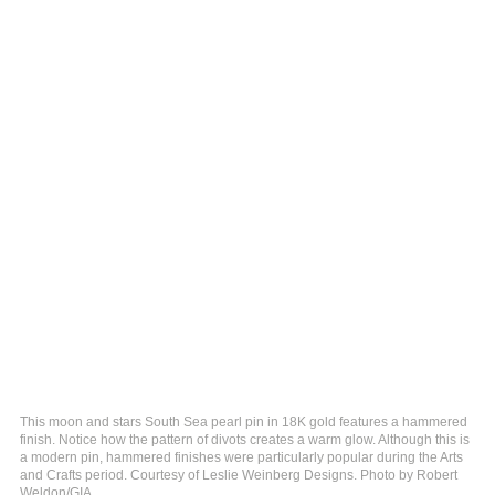
This moon and stars South Sea pearl pin in 18K gold features a hammered
finish. Notice how the pattern of divots creates a warm glow. Although this is
a modern pin, hammered finishes were particularly popular during the Arts
and Crafts period. Courtesy of Leslie Weinberg Designs. Photo by Robert
Weldon/GIA.