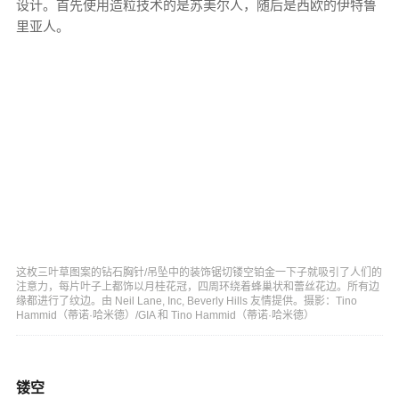
设计。首先使用造粒技术的是苏美尔人，随后是西欧的伊特鲁
里亚人。
这枚三叶草图案的钻石胸针/吊坠中的装饰锯切镂空铂金一下子就吸引了人们的
注意力，每片叶子上都饰以月桂花冠，四周环绕着蜂巢状和蕾丝花边。所有边
缘都进行了纹边。由 Neil Lane, Inc, Beverly Hills 友情提供。摄影：Tino
Hammid（蒂诺·哈米德）/GIA 和 Tino Hammid（蒂诺·哈米德）
镂空