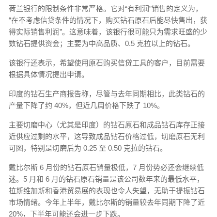
荷兰银行的限制条件非常严格。它对“有利润”销售的定义为，
“在不考虑信贷条件的情况下，购买钻石原石后能尽快售出，获
得实际销售利润”。这意味着，该银行很可能只为需求旺盛的少
数钻石提供资金；主要为中高品质、0.5 克拉以上的钻石。
该银行还表示，希望使用原石购买信贷工具的客户，目前需要
根据具体情况提出申请。
印度的钻石生产商报告称，尽管与去年同期相比，此类钻石的
产量下降了约 40%，但近几周价格下跌了 10%。
主要切磨中心（尤其是印度）的钻石原石和成品钻石库存正接
近供应过剩的水平，这导致成品钻石价格过低，切磨原石无利
可图，特别是切磨后为 0.25 至 0.50 克拉的钻石。
戴比尔斯 6 月份的钻石原石销量极低，7 月份势必还会继续低
迷。5 月和 6 月的钻石原石销量是该公司数年来的最低水平，
拉斯维加斯和香港贸易展的表现也令人失望，无助于提振钻石
市场情绪。今年上半年，戴比尔斯的销量较去年同期下降了近
20%，下半年可能还会进一步下跌。