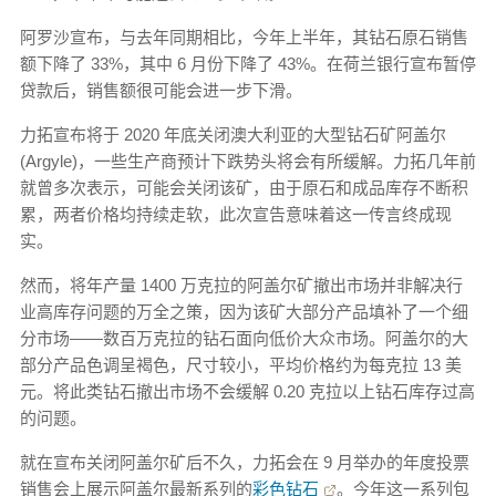
阿罗沙宣布，与去年同期相比，今年上半年，其钻石原石销售
额下降了 33%，其中 6 月份下降了 43%。在荷兰银行宣布暂停
贷款后，销售额很可能会进一步下滑。
力拓宣布将于 2020 年底关闭澳大利亚的大型钻石矿阿盖尔
(Argyle)，一些生产商预计下跌势头将会有所缓解。力拓几年前
就曾多次表示，可能会关闭该矿，由于原石和成品库存不断积
累，两者价格均持续走软，此次宣告意味着这一传言终成现
实。
然而，将年产量 1400 万克拉的阿盖尔矿撤出市场并非解决行
业高库存问题的万全之策，因为该矿大部分产品填补了一个细
分市场——数百万克拉的钻石面向低价大众市场。阿盖尔的大
部分产品色调呈褐色，尺寸较小，平均价格约为每克拉 13 美
元。将此类钻石撤出市场不会缓解 0.20 克拉以上钻石库存过高
的问题。
就在宣布关闭阿盖尔矿后不久，力拓会在 9 月举办的年度投票
销售会上展示阿盖尔最新系列的
彩色钻石
。今年这一系列包