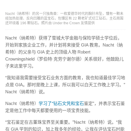
Nacht（纳希特）的另一只独角兽：一枚爱德华时代的胸针吊坠，镶有一颗未
经加热处理、反向凹雕的蓝宝石，包镶区有 22 颗老矿式切工钻石，主石周围
还环绕着 196 颗钻石。照片由 Under the Crown 友情提供
Nacht（纳希特）获得了雪城大学金融与保险学硕士学位后，
开始到家族企业工作，并计划将来接受 GIA 教育。Nacht（纳
希特）的父亲与 GIA 史上的顶级人物 Robert
Crowningshield（罗伯特·克劳宁谢尔德）关系很好，他鼓励儿
子来这里学习。
“我知道我需要接受宝石业务方面的教育，我也知道最佳学习地
点是 GIA。那时是晚上上课，所以我可以白天工作晚上学习。”
Nacht（纳希特）说。
Nacht（纳希特）
学习了“钻石文凭和
宝石
鉴定”，并表示宝石鉴
定是他工作中每天都要使用的一项宝贵技能。
“宝石鉴定在古董珠宝界至关重要。”Nacht（纳希特）说。“我
在 GIA 学到的知识，加上我多年的经验，让我在评估宝石时能