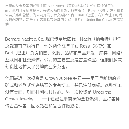
自豪的父亲及第四代珠宝商 Alan Nacht（艾伦·纳希特）坐在两个孩子的中
间，他的儿女负责销售、采购和品牌开发，各有所长。Ross（罗斯，左）擅长
公共关系和营销，为公司开发了社交媒体平台；Bari（巴里，右）专注于时尚
和搭配饰物，是蒂芙尼古董珠宝领域的专家。照片由 Under the Crown 友情提
供
Bernard Nacht & Co. 现已传至第四代。Nacht（纳希特）担任
总裁兼首席执行官，他的两个成年子女 Ross（罗斯）和
Bari（巴里）负责销售、采购、品牌和产品开发、库存、网络/
互联网和社交媒体。公司的主要重点是古董珠宝，但他们多次
创造性地扩大了品牌的业务范围。
他们最近一次投资是 Crown Jubilee 钻石——用于重新切磨老
矿式和老欧式切磨钻石的专有切工，并已注册商标。这种切工
没有桌面，刻面排列独具匠心。另一次投资是 Under the
Crown Jewelry——一个已经注册商标的全新系列，主打各种
传古董珠宝、回收钻石和复古订婚戒指。