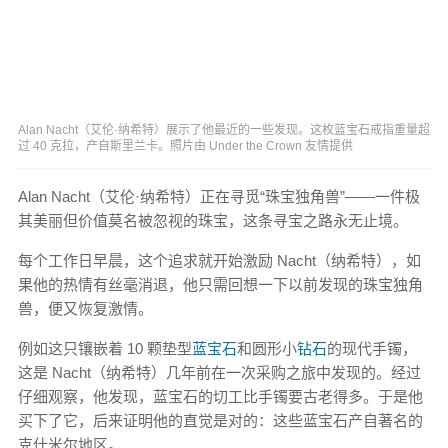
Alan Nacht（艾伦·纳希特）展示了他最近的一些发现。这枚蓝宝石戒指重量超
过 40 克拉，产自斯里兰卡。照片由 Under the Crown 友情提供
Alan Nacht（艾伦·纳希特）正在寻觅“珠宝独角兽”——一件极
其美丽但价值莫名被忽视的珠宝，这条寻宝之路永无止境。
每个工作日早晨，这个追求就开始激励 Nacht（纳希特），如
果他的热情有丝毫消退，他只需回想一下以前发现的珠宝独角
兽，便又恢复激情。
例如这只镶嵌着 10 颗垫型
蓝宝石
和圆形小
钻石
的现代手镯，
这是 Nacht（纳希特）几年前在一次采购之旅中发现的。经过
仔细观察，他发现，蓝宝石的切工比手镯要古老得多。于是他
买下了它，后来证明他的直觉是对的：这些蓝宝石产自著名的
克什米尔地区。