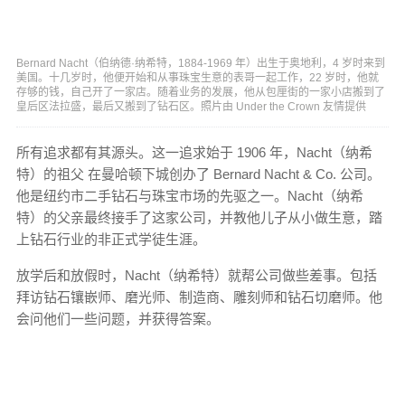
Bernard Nacht（伯纳德·纳希特，1884-1969 年）出生于奥地利，4 岁时来到
美国。十几岁时，他便开始和从事珠宝生意的表哥一起工作，22 岁时，他就
存够的钱，自己开了一家店。随着业务的发展，他从包厘街的一家小店搬到了
皇后区法拉盛，最后又搬到了钻石区。照片由 Under the Crown 友情提供
所有追求都有其源头。这一追求始于 1906 年，Nacht（纳希
特）的祖父 在曼哈顿下城创办了 Bernard Nacht & Co. 公司。
他是纽约市二手钻石与珠宝市场的先驱之一。Nacht（纳希
特）的父亲最终接手了这家公司，并教他儿子从小做生意，踏
上钻石行业的非正式学徒生涯。
放学后和放假时，Nacht（纳希特）就帮公司做些差事。包括
拜访钻石镶嵌师、磨光师、制造商、雕刻师和钻石切磨师。他
会问他们一些问题，并获得答案。