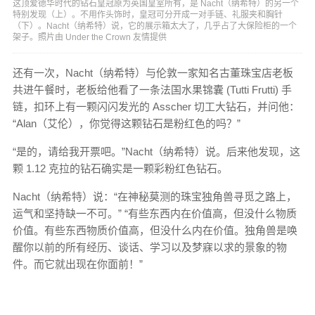
这顶爱德华时代的钻石皇冠原为英国皇室所有，是 Nacht（纳希特）的另一个
特别发现（上）。不用作头饰时，皇冠可分开成一对手链、礼服夹和胸针
（下）。Nacht（纳希特）说，它的展示箱太大了，几乎占了大保险柜的一个
架子。照片由 Under the Crown 友情提供
还有一次，Nacht（纳希特）与伦敦一家知名古董珠宝店老板
共进午餐时，老板给他看了一条法国水果锦囊 (Tutti Frutti) 手
链，扣环上有一颗闪闪发光的 Asscher 切工大钻石，并问他：
“Alan（艾伦），你觉得这颗钻石是粉红色的吗？”
“是的，请给我开票吧。”Nacht（纳希特）说。后来他发现，这
颗 1.12 克拉的钻石确实是一颗彩粉红色钻石。
Nacht（纳希特）说：“在神秘莫测的珠宝独角兽寻觅之路上，
运气和坚持缺一不可。” “有些东西内在价值高，但没什么物质
价值。有些东西物质价值高，但没什么内在价值。独角兽是唤
醒你以前的所有经历、谈话、学习以及梦寐以求的景象的物
件。而它就出现在你面前！”