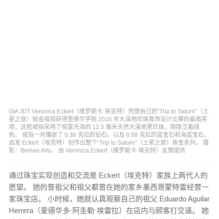
GIA JDT Veronica Eckert（维罗妮卡·埃克特）凭借自己的“Trip to Saturn”（土
星之旅）铂金戒指获得里维尔学院 2016 年大溪地珍珠首饰设计比赛的最高奖
项，这枚戒指采用了极富光泽的 12.5 毫米天然大溪地黑珍珠，隐隐泛着绿
色。 戒指一共镶嵌了 0.36 克拉的钻石，以及 0.08 克拉的蓝宝石和海蓝宝石，
启发 Eckert（埃克特）创作出整个“Trip to Saturn”（土星之旅）珠宝系列。 摄
影：Berlian Arts。 由 Veronica Eckert（维罗妮卡·埃克特）友情提供
通过珠宝实现创造和交流是 Eckert（埃克特）家族上两代人的
愿望。 她的曾祖父和祖父都曾在她的家乡墨西哥蒙特雷经营一
家珠宝店。 小时候，她就认真观察自己的祖父 Eduardo Aguilar
Herrera（爱德华多·阿圭勒·埃雷拉）在店内与顾客打交道。 她