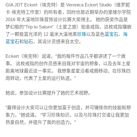
GIA JDT Eckert（埃克特）是 Veronica Eckert Studio（维罗妮
卡·埃克特工作室）的所有者，同时也是近期举办的里维尔学院
2016 年大溪地珍珠首饰设计比赛大奖得主。 她的获奖作品是
梦幻般的“Trip to Saturn”（土星之旅）铂金戒指，这枚戒指镶嵌
了一颗极富光泽的 12 毫米大溪地黑
珍珠
以及蓝色
蓝宝石
、
海
蓝宝石
和
钻石
，其设计灵感来自太空。
Eckert（埃克特）说道，“我的每件作品几乎都讲述了一个故
事。 这枚戒指的创作灵感来自我对宇宙的想象，以及去年土星
距离地球最近这一事实。 我想象星星沿着戒圈移动，在珍珠四
周转动，代表了土星的运行轨迹。”
她说，参加设计比赛提升了她的艺术视野。
“赢得设计大奖可以让你更加富于创造，并可锤炼你的技能和想
象力，”她说道。 “学习珍珠知识，以及与珍珠打交道让我更加
热爱自然，并提升了我的创造力。”