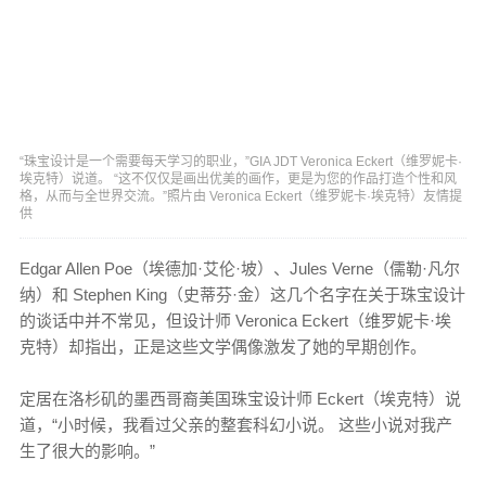
“珠宝设计是一个需要每天学习的职业，”GIA JDT Veronica Eckert（维罗妮卡·
埃克特）说道。 “这不仅仅是画出优美的画作，更是为您的作品打造个性和风
格，从而与全世界交流。”照片由 Veronica Eckert（维罗妮卡·埃克特）友情提
供
Edgar Allen Poe（埃德加·艾伦·坡）、Jules Verne（儒勒·凡尔
纳）和 Stephen King（史蒂芬·金）这几个名字在关于珠宝设计
的谈话中并不常见，但设计师 Veronica Eckert（维罗妮卡·埃
克特）却指出，正是这些文学偶像激发了她的早期创作。
定居在洛杉矶的墨西哥裔美国珠宝设计师 Eckert（埃克特）说
道，“小时候，我看过父亲的整套科幻小说。 这些小说对我产
生了很大的影响。”