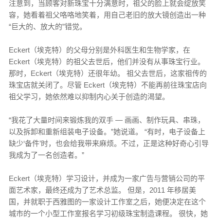
注意到，当顾客对新珠宝十分满意时，祖父的脸上就会绽放笑
容，她看着祖父咯咯地笑着，用自己老旧的放大镜创造出一种
“巨大的、放大的”错觉。
Eckert（埃克特）的父母分别是外科医生和生物学家，在
Eckert（埃克特）的祖父去世后，他们并没有从事珠宝行业。
那时，Eckert（埃克特）还很年幼。 祖父去世后，这家祖传的
珠宝店就关闭了。尽管 Eckert（埃克特）不能再前往珠宝店向
祖父学习，她依然难以抑制内心关于创造的渴望。
“我花了大量时间来锻炼我的双手 — 画画、制作玩具、串珠，
以及拆卸和重新组装电子设备。”她说道。 “有时，电子设备上
缺少‘备件’时，也会给我带来麻烦。不过，正是这种好奇心引导
我成为了一名创造者。”
Eckert（埃克特）学习设计，并成为一家广告与营销公司的平
面艺术家，最终还成为了艺术总监。 但是，2011 年移居美
国，并就职于西雅图的一家设计工作室之后，她便决定在这个
城市的一个小型工作室报名学习初级珠宝制造课程。 很快，她