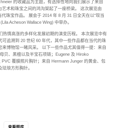
chneier 的收藏品为主题，有选择性地向我们展示了来自
他们为艺术和珠宝之间的鸿沟架起了一座桥梁。 这次展览由
件当代珠宝作品。 展会于 2014 年 8 月 31 日全天在以“现当
cheson Wallace Wing) 中举办。
术在人们热情高涨的多样化发展初期的演变历程。 本次展览中有
追溯到 20 世纪 60 年代，其中一些作品都在当代的珠
您来博物馆一睹风采。 以下一些作品尤其值得一提：来自
珠母贝、黑檀以及半宝石项链；Eugene 及 Hiroko
的宝石及 PVC 覆膜照片胸针；来自 Hermann Junger 的黄金、包
及珐琅方形胸针。
查看图库