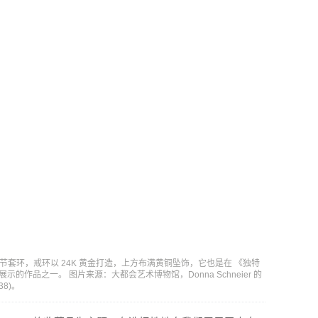
y 的作品指节套环，戒环以 24K 黄金打造，上方布满黄铜坠饰，它也是在 《独特
中展示的作品之一。 图片来源：大都会艺术博物馆，Donna Schneier 的
.38)。