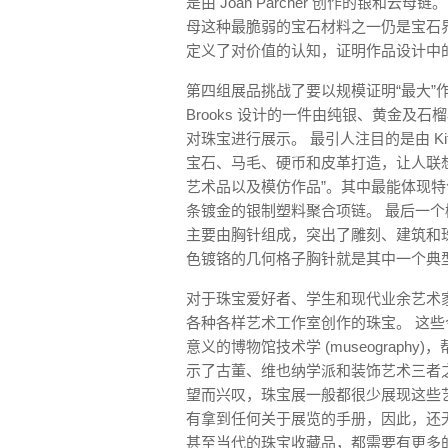
是由 Joan Parcher 创作的银
母这种最脆弱的宝石材料之一仍是宝石
定义了对价值的认知，证明作品设计中
第四组展品挑战了要以规模证明“最大”作
Brooks 设计的一件由纯银、黄金及
对珠宝进行展示。 最引人注目的是由 Kif
宝石、马毛、硬币和皮革打造，让人联想
艺术品以及模仿作品”。其中最能体现特色的一
条镀金的银制塑料聚合项链。 最后一个
主要由胸针组成，突出了雕刻、建筑和珠宝之
色镀铬的几何格子胸针就是其中一个典
对于珠宝爱好者、学生和现代业余艺术家来
各种各样艺术工作室创作的珠宝。 这
意义的博物馆技术学 (museograp
示了古董、维也纳学派和装饰艺术三者
望而兴叹，珠宝展一般都很少展现这些
有拿到任何关于展览的手册，因此，还
甚至当代的珠宝收藏品，都需要有更多