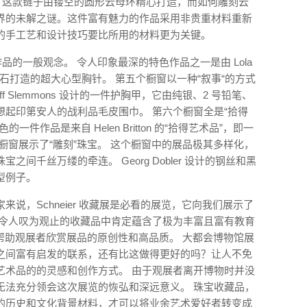
和云母链。 这款链子由镂空的圆形云母环精心打造，而如何雕刻云
界的未解之谜。这件富有魅力的作品采用非贵重材料重新
的手工艺和设计技巧要比所用的材料更为关键。
品的一般观念。 令人印象最深的特色作品之一是由 Lola
石榴石打造的超大心型胸针。 第五个橱窗以一种“叙事“的方式
f Slemmons 设计的一件护胸甲，它由纯银、2 号铅笔、
起印第安人的战利品毛皮围巾。 第六个橱窗全是“拾得
件作品是来自 Helen Britton 的“拾得艺术品”，即一
橱窗展示了“雕刻”珠宝。 这个橱窗中的展品极其多样化，
间千丝万缕的牵连。 Georg Dobler 设计的钢丝和黑
型例子。
说，Schneier 收藏展是必看的展览，它向我们展示了
些令人叹为观止的收藏品中肯定蕴含了极为丰富且富有教育
hy)，帮助观展者欣赏展品的原创性和高品质。 大都会博物馆展
之间富有启发的联系，还有比这做得更好的吗？让人不免
艺术品的的灵感和创作方式。 由于观展者离开博物时并没
无法充分领会这次展览的恢弘和深远意义。 珠宝收藏品，
的历史和文化背景材料，才可以将业余艺术爱好者转变成