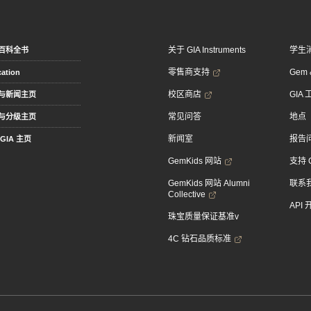
关于 GIA Instruments
学生
百科全书
零售商支持
Gem &
ation
校区商店
GIA
与新闻主页
常见问答
地点
与分级主页
新闻室
报告
GIA 主页
GemKids 网站
支持 
GemKids 网站 Alumni
联系
Collective
API
珠宝质量保证基准v
4C 钻石品质标准