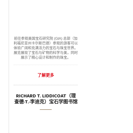
前往参观美国宝石研究院 (GIA) 总部（加
利福尼亚州卡尔斯巴德）参观的游客可以
体验广阔和充满活力的宝石与珠宝世界。
展览展现了宝石与矿物的科学与美，同时
展示了精心设计和制作的珠宝。
了解更多
RICHARD T. LIDDICOAT（理
查德·T.·李迪克）宝石学图书馆