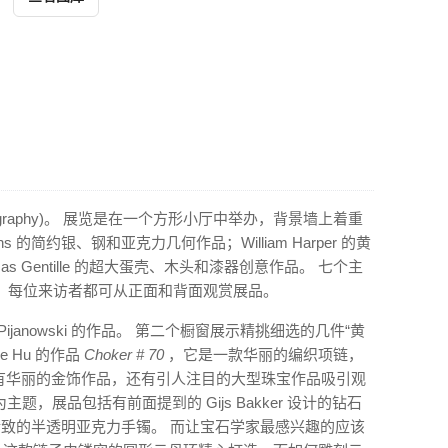
graphy)。 展览是在一个方形小厅中举办，背景墙上着重
s 的简约银、钢和亚克力几何作品；William Harper 的黄
 Gentille 的超大蛋壳、木头和漆器创意作品。 七个主
，每位来访者都可从正面和背面观赏展品。
o Pijanowski 的作品。 第二个橱窗展示精挑细选的几件“黄
e Hu 的作品
Choker # 70
，它是一款华丽的编织项链，
不仅有华丽的金饰作品，还有引人注目的大型珠宝作品吸引观
题，展品包括有前面提到的 Gijs Bakker 设计的钻石
m 创作的精致的半透明亚克力手镯。 而让宝石学家最感兴趣的应该