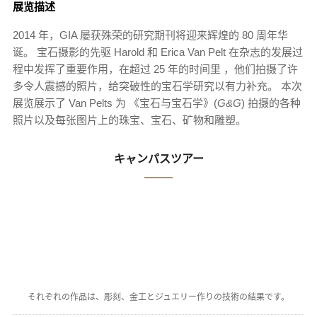
展览描述
2014 年，GIA 屡获殊荣的研究期刊将迎来辉煌的 80 周年华
诞。 宝石摄影的先驱 Harold 和 Erica Van Pelt 在杂志的发展过
程中发挥了重要作用，在超过 25 年的时间里 ，他们拍摄了许
多令人震撼的照片，给突破性的宝石学研究以有力补充。 本次
展览展示了 Van Pelts 为 《宝石与宝石学》(
G&G
) 拍摄的各种
照片以及每张图片上的珠宝、宝石、矿物和雕塑。
キャンパスツアー
それぞれの作品は、彫刻、金工とジュエリー作りの技術の結果です。