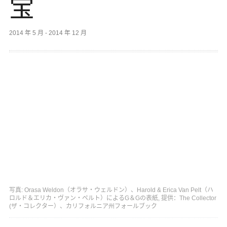
宝
2014 年 5 月 - 2014 年 12 月
写真: Orasa Weldon（オラサ・ウェルドン）、Harold & Erica Van Pelt（ハ
ロルド＆エリカ・ヴァン・ペルト）によるG＆Gの表紙, 提供：The Collector
(ザ・コレクター）、カリフォルニア州フォールブック