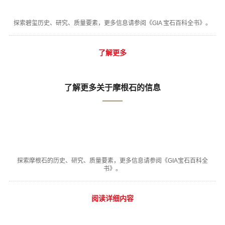
探索碧玺历史、研究、质量要素，更多信息请参阅《GIA 宝石百科全书》。
了解更多
了解更多关于摩根石的信息
探索摩根石的历史、研究、质量要素，更多信息请参阅《GIA宝石百科全
书》。
阅读详细内容