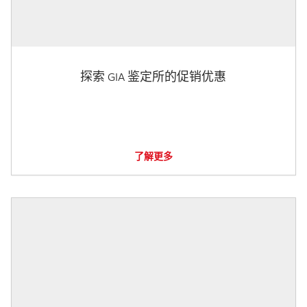
探索 GIA 鉴定所的促销优惠
了解更多