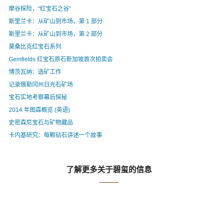
摩谷探险，“红宝石之谷”
斯里兰卡：从矿山到市场，第 1 部分
斯里兰卡：从矿山到市场，第 2 部分
莫桑比克红宝石系列
Gemfields 红宝石原石新加坡首次拍卖会
博茨瓦纳：选矿工作
记录俄勒冈州日光石矿场
宝石实地考察幕后探秘
2014 年图森概览 (英语)
史密森尼宝石与矿物藏品
卡内基研究：每颗钻石讲述一个故事
了解更多关于碧玺的信息