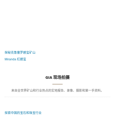
探秘克鲁塞罗碧玺矿山
Miranda 红碧玺
GIA 现场拍摄
来自全世界矿山和行业热点的实地报告、录像、摄影和第一手资料。
探索中国的宝石和珠宝行业