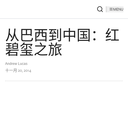
MENU
从巴西到中国：红
碧玺之旅
Andrew Lucas
十一月 20, 2014