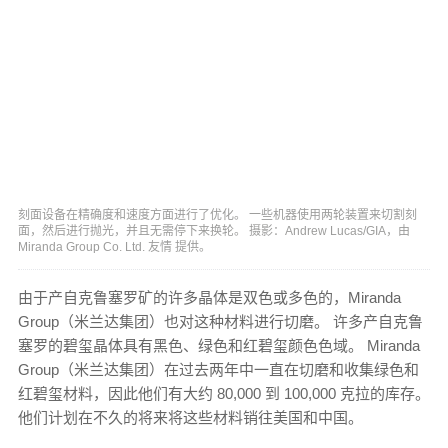
刻面设备在精确度和速度方面进行了优化。 一些机器使用两轮装置来切割刻
面，然后进行抛光，并且无需停下来换轮。 摄影：Andrew Lucas/GIA，由
Miranda Group Co. Ltd. 友情 提供。
由于产自克鲁塞罗矿的许多晶体是双色或多色的，Miranda
Group（米兰达集团）也对这种材料进行切磨。 许多产自克鲁
塞罗的碧玺晶体具有黑色、绿色和红碧玺颜色色域。 Miranda
Group（米兰达集团）在过去两年中一直在切磨和收集绿色和
红碧玺材料，因此他们有大约 80,000 到 100,000 克拉的库存。
他们计划在不久的将来将这些材料销往美国和中国。