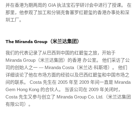
并在香港为期两周的 GIA 执法宝石学研讨会中进行了授课。 在
那里，他参观了加工和分销克鲁塞罗红碧玺的香港办事处和深
圳工厂。
The Miranda Group（米兰达集团）
我们的代表记录了从巴西到中国的红碧玺之旅，开始于
Miranda Group（米兰达集团）的香港 办公室。 他们采访了公
司的创始人之一 — Miranda Costa（米兰达·科斯塔）。 他们
详细谈论了他在市场方面的经验以及巴西红碧玺和中国市场之
间的联系。 Costa 先生在 2005 年至 2009 年间一直是 Miranda
Gem Hong Kong 的合伙人。 当该公司在 2009 年关闭时，
Costa 先生又参与创立了 Miranda Group Co. Ltd.（米兰达集团
有限公司）。