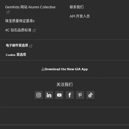
GemKids 网站 Alumni Collective
联系我们
API 开发人员
珠宝质量保证基准v
4C 钻石品质标准
电子邮件首选项
Cookie 首选项
Download the New GIA App
关注我们