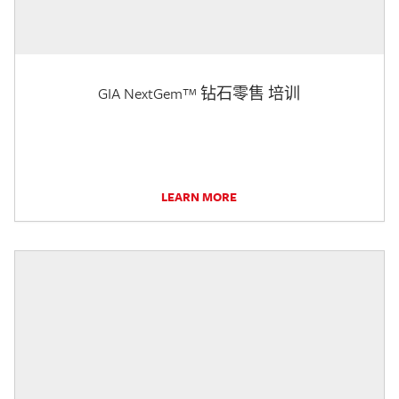
GIA NextGem™ 钻石零售 培训
LEARN MORE