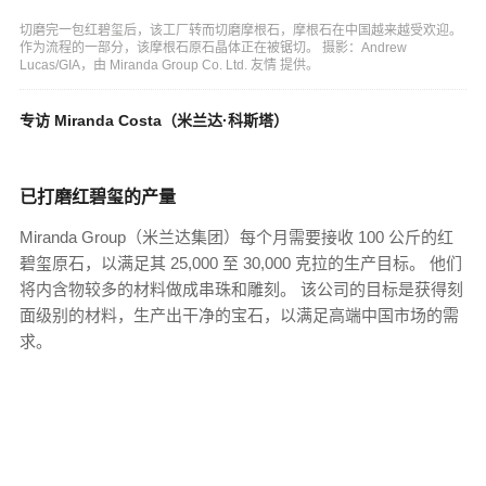
切磨完一包红碧玺后，该工厂转而切磨摩根石，摩根石在中国越来越受欢迎。
作为流程的一部分，该摩根石原石晶体正在被锯切。 摄影：Andrew
Lucas/GIA，由 Miranda Group Co. Ltd. 友情 提供。
专访 Miranda Costa（米兰达·科斯塔）
已打磨红碧玺的产量
Miranda Group（米兰达集团）每个月需要接收 100 公斤的红
碧玺原石，以满足其 25,000 至 30,000 克拉的生产目标。 他们
将内含物较多的材料做成串珠和雕刻。 该公司的目标是获得刻
面级别的材料，生产出干净的宝石，以满足高端中国市场的需
求。