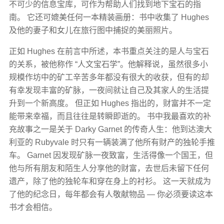
不可少的信息宝库，可作为帮助人们找到地下宝石的指
南。 它还可媲美任何一本精装画册：书中收集了 Hughes
及他的妻子和女儿在旅行图中捕捉的美丽照片。
正如 Hughes 在前言中所述，本书重点关注的是人与宝石
的关系，被他称作 “人文宝石学”。他解释说，虽然很多小
规模作坊中的矿工辛苦多年都没有很大的收获，但有的却
有幸发现丰富的矿脉，一夜间就让自己及其家人的生活提
升到一个新高度。 但正如 Hughes 指出的，财富并不一定
能带来幸福，而且往往是转瞬即逝的。 书中我最喜欢的补
充故事之一是关于 Darky Garnet 的传奇人生：他到达澳大
利亚的 Rubyvale 时只有一辆装满了他所有财产的独轮手推
车。 Garnet 因发现矿脉一夜致富，生活得像一个国王，但
他与所有朋友和陌生人分享他的财富，去世后未留下任何
遗产，除了他的独轮车和穿在身上的衬衫。 这一天就成为
了他的纪念日，每年都会有人敬献物品 — 你必须要读这本
书才会相信。