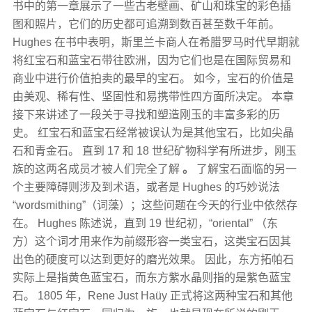
书中的第一章展示了一些​​古老壁画、矿山和珠宝的彩色插
图和照片，它们的历史都可追溯到数百甚至数千年前。
Hughes 在书中表明，斯里兰卡商人在希腊罗马时代早期就
将红宝石和蓝宝石带往欧洲，因为它们也是在国际贸易和
商业中进行价值拍卖的最早的宝石。 如今，宝石的价值是
由美观、稀有性、坚固性和易携带性四方面所决定。 本章
接下来讲述了一段关于寻找和塑造刚玉的丰富多彩的历
史。 红宝石和蓝宝石经常被误认为是其他宝石，比如尖晶
石和青金石。 直到 17 和 18 世纪矿物科学有所进步，刚玉
族的这两名成员才被人们完全了解
。
了解宝石面临的另一
个主要障碍则涉及到术语，或者是 Hughes 的巧妙说法
“wordsmithing”（词藻）；这些问题在今天的行业中依然存
在。 Hughes 陈述说，直到 19 世纪初，“oriental” （东
方）这个词才用来作为前缀形容一类宝石，这类宝石因其
出色的硬度可以达到更好的磨光效果。 因此，东方拓帕石
实际上是指黄色蓝宝石，而东方紫水晶则指的是紫色蓝宝
石。 1805 年，Rene Just Haüy 正式将这两种宝石和其他