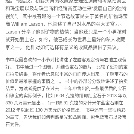
题。 他建议，初露头角的收藏家要通过调研和考察拍卖会
和珠宝展以及与珠宝商和经销商互动往来“发展自己的独特
视角”。 其中最有趣的一个节选故事是关于著名的矿物珠宝
商 William Larson，他阐述了自己对水晶的强大鉴赏力。
Larson 分享了他对矿物的热情：当他还只是一个小男孩时
就开始爱上它，如今，他已成长为世界上最好的私人收藏
家之一。 他针对如何选择有意义的收藏品提供了建议。
书中我最喜欢的一小节对比讲述了左脑客观定价与右脑主观偏
好。 书中通过一个图表，并结合宝石的照片，比较了近期的宝
石拍卖结果，将作者信息以丰富的画面传达出来。 了解宝石的
价值是最难掌握的事情之一。 书中的各部分分散地讲述了拍卖
结果，为读者提供了在过去二十年中售出的一些最优质的宝石
和珠宝的实际例子，比如 6.04 克拉的缅甸红宝石于 2013 年以
330 余万美元售出 ，而一颗8.91 克拉的克什米尔蓝宝石则在
2012 年以超过 130 万美元的价格售出。 书中还有一些很精彩
的章节，告诉我们如何判断星光和凸圆面、彩色蓝宝石以及宝
石套件。