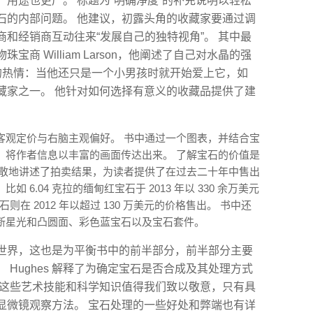
用途也更广。 标题为“明确净度”的补充说明以轻松
石的内部问题。 他建议，初露头角的收藏家要通过调
和经销商互动往来“发展自己的独特视角”。 其中最
商 William Larson，他阐述了自己对水晶的强
矿物的热情：当他还只是一个小男孩时就开始爱上它，如
藏家之一。 他针对如何选择有意义的收藏品提供了建
客观定价与右脑主观偏好。 书中通过一个图表，并结合宝
，将作者信息以丰富的画面传达出来。 了解宝石的价值是
分散地讲述了拍卖结果，为读者提供了在过去二十年中售出
6.04 克拉的缅甸红宝石于 2013 年以 330 余万美元
石则在 2012 年以超过 130 万美元的价格售出。 书中还
断星光和凸圆面、彩色蓝宝石以及宝石套件。
世界，这也是为平衡书中的前半部分，前半部分主要
Hughes 解释了为确定宝石是否合成及其处理方式
 这些艺术技能和科学知识值得我们致以敬意，只有具
显微镜观察方法。 宝石处理的一些好处和弊端也有详