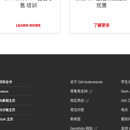
售 培训
优惠
LEARN MORE
了解更多
关于 GIA Instruments
学生
百科全书
零售商支持
Gem &
ation
校区商店
GIA
与新闻主页
常见问答
地点
与分级主页
新闻室
报告
GIA 主页
GemKids 网站
支持 