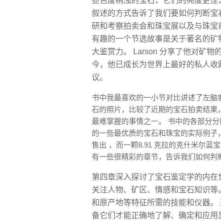
些色度稍浅的宝石，它们的亮度更佳，
叙述的方式告诉了我们要如何判断宝
研和考察拍卖会和珠宝展以及与珠宝商
有趣的一个节选故事是关于著名的矿物珠宝
大鉴赏力。 Larson 分享了他对
今，他已成长为世界上最好的私人收
议。
书中我最喜欢的一小节对比讲述了左脑
石的照片，比较了近期的宝石拍卖结果
最难掌握的事情之一。 书中的各部分
的一些最优质的宝石和珠宝的实际例子，比如 
售出 ，而一颗8.91 克拉的克什米尔蓝宝
有一些很精彩的章节，告诉我们如何判
第四章深入探讨了宝石鉴定学的内在
关注人物、矿区、情感和宝石知识等。 
和原产地等特征所需的技能和仪器。
备它们才能正确地了解、确定和应用