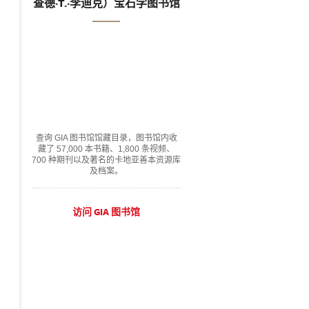
查德·T.·李迪克）宝石学图书馆
查询 GIA 图书馆馆藏目录，图书馆内收
藏了 57,000 本书籍、1,800 条视频、
700 种期刊以及著名的卡地亚善本资源库
及档案。
访问 GIA 图书馆