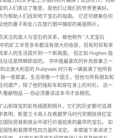
s 采用富有说服力的文字配上华丽的照片编撰了这部巨作，向那
宝的人们表达了敬意，是他们让我们的世界更美好。
作为帮助人们找到地下宝石的指南。 它还可媲美任何
s 及他的妻子和女儿在旅行图中捕捉的美丽照片。
书重点关注的是人与宝石的关系，被他称作 “人文宝石
坊中的矿工辛苦多年都没有很大的收获，但有的却有幸
人的生活提升到一个新高度。 但正如 Hughes 指
且往往是转瞬即逝的。 书中我最喜欢的补充故事之一
生：他到达澳大利亚的 Rubyvale 时只有一辆装满了他所有
发现矿脉一夜致富，生活得像一个国王，但他与所有朋友和
任何遗产，除了他的独轮车和穿在身上的衬衫。 这一
敬献物品 — 你必须要读这本书才会相信。
、矿山和珠宝的彩色插图和照片，它们的历史都可追溯
在书中表明，斯里兰卡商人在希腊罗马时代早期就将红宝
在国际贸易和商业中进行价值拍卖的最早的宝石。 如
坚固性和易携带性四方面所决定。 本章接下来讲述了