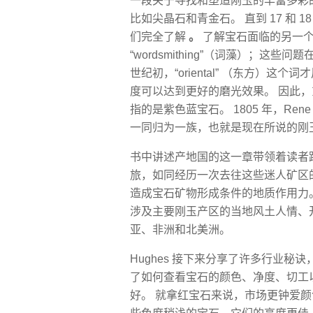
一段关于寻找和塑造刚玉的丰富多彩
比如尖晶石和青金石。 直到 17 和
们完全了解
。
了解宝石面临的另一个主
“wordsmithing”（词藻）；这些
世纪初，“oriental” （东方）
度可以达到更好的磨光效果。 因此
指的是紫色蓝宝石。 1805 年，Ren
一同归为一族，也就是现在所说的刚
书中讲述产地国的这一章带领着读者
旅，如同经历一次去往这些迷人矿区的虚
造成宝石矿物形成条件的地质作用力
涉及主要刚玉产区的当地风土人情、
亚、非洲和北美洲。
Hughes 接下来分享了许多行业秘
了如何查看宝石的颜色、净度、切工
好。 就拿红宝石来说，市场更钟爱颜色