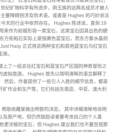
的历史。 红宝石和蓝宝石经常被误认为是其他宝石，
 18 世纪矿物科学有所进步，刚玉族的这两名成员才被人
要障碍则涉及到术语，或者是 Hughes 的巧妙说法
问题在今天的行业中依然存在。 Hughes 陈述说，直到 19
这个词才用来作为前缀形容一类宝石，这类宝石因其出色的硬
，东方拓帕石实际上是指黄色蓝宝石，而东方紫水晶则
e Just Haüy 正式将这两种宝石和其他蓝宝石与红宝石
玉族。
踏上了一段去往红宝石和蓝宝石产区国的神奇冒险之
拟旅游。 Hughes 首先以简明清晰的语言解释了
。 然后，作者提供了一些引人入胜的细节信息，都是
开矿作业和生产等，它们包括东南亚、中亚、澳大利
诀，帮助收藏家做出明智的决定。 其中详细清晰地说明
以及原产地，但仍然鼓励读者要考虑自己的个人喜
更浓郁的宝石，但 Hughes 建议我们也不要忽视那