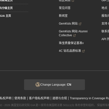
校区商店
GIA
与新闻主页
常见问答
地点
与分级主页
新闻室
报告
GIA 主页
GemKids 网站
支持 
GemKids 网站 Alumni
联系
Collective
API
珠宝质量保证基准v
4C 钻石品质标准
Change Language:
CN
|
|
|
|
私权声明
使用条款
客户隐私权声明
道德与合规
Transparency in Coverage R
002 - 2026 美国宝石研究院 GIA 是一家符合美国税法第 501(c)(3) 条的非营利组织。 保留所