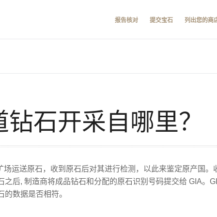
报告核对
提交宝石
列出您的商
知道钻石开采自哪里？
从矿场运送原石，收到原石后对其进行检测，以此来鉴定原产国。收
后, 制造商将成品钻石和分配的原石识别号码提交给 GIA。GI
石的数据是否相符。