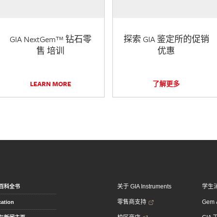
GIA NextGem™ 钻石零
探索 GIA 鉴定所的促销
售 培训
优惠
LEARN MORE
了解更多
关于 GIA Instruments
学生
百科全书
零售商支持
Gem &
ation