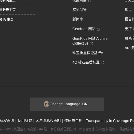
校区商店
GIA
与新闻主页
常见问答
地点
与分级主页
新闻室
报告
GIA 主页
GemKids 网站
支持 
GemKids 网站 Alumni
联系
Collective
API
珠宝质量保证基准v
4C 钻石品质标准
Change Language:
CN
|
|
|
|
私权声明
使用条款
客户隐私权声明
道德与合规
Transparency in Coverage R
002 - 2026 美国宝石研究院 GIA 是一家符合美国税法第 501(c)(3) 条的非营利组织。 保留所