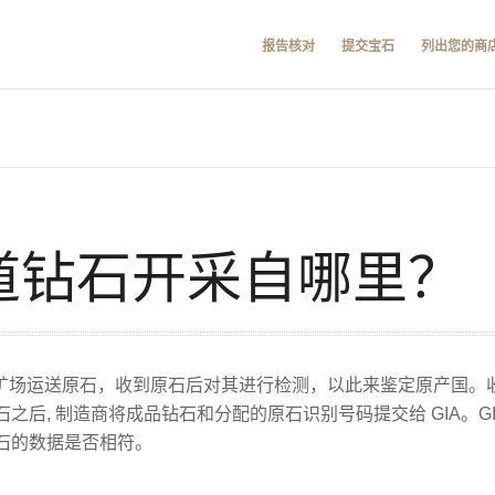
报告核对
提交宝石
列出您的商
知道钻石开采自哪里？
从矿场运送原石，收到原石后对其进行检测，以此来鉴定原产国。收
后, 制造商将成品钻石和分配的原石识别号码提交给 GIA。GI
石的数据是否相符。