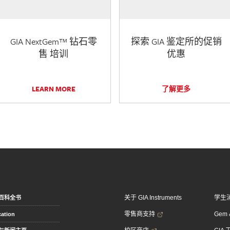
GIA NextGem™ 钻石零
探索 GIA 鉴定所的促销
售 培训
优惠
LEARN MORE
了解更多
关于 GIA Instruments
学生
百科全书
零售商支持
Gem &
ation