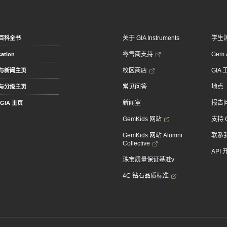
关于 GIA Instruments
学生
百科全书
零售商支持
Gem &
ation
校区商店
GIA
与新闻主页
常见问答
地点
与分级主页
新闻室
报告
GIA 主页
GemKids 网站
支持 
GemKids 网站 Alumni
联系
Collective
API
珠宝质量保证基准v
4C 钻石品质标准