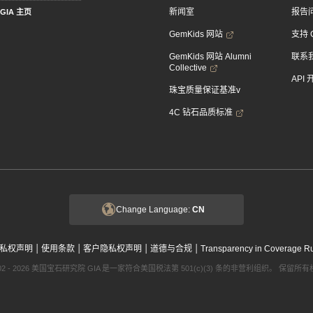
新闻室
报告
GIA 主页
GemKids 网站
支持 
GemKids 网站 Alumni
联系
Collective
API
珠宝质量保证基准v
4C 钻石品质标准
Change Language:
CN
|
|
|
|
私权声明
使用条款
客户隐私权声明
道德与合规
Transparency in Coverage R
002 - 2026 美国宝石研究院 GIA 是一家符合美国税法第 501(c)(3) 条的非营利组织。 保留所