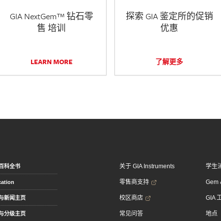
GIA NextGem™ 钻石零
探索 GIA 鉴定所的促销
售 培训
优惠
LEARN MORE
了解更多
关于 GIA Instruments
学生
百科全书
零售商支持
Gem &
ation
校区商店
GIA
与新闻主页
常见问答
地点
与分级主页