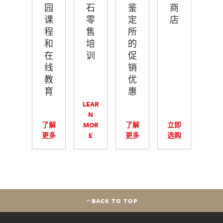
园
石
鉴
商
课
零
定
店
程
售
所
和
培
的
在
训
促
线
销
教
优
育
惠
LEAR
N
了解
MOR
了解
立即
更多
E
更多
选购
BACK TO TOP