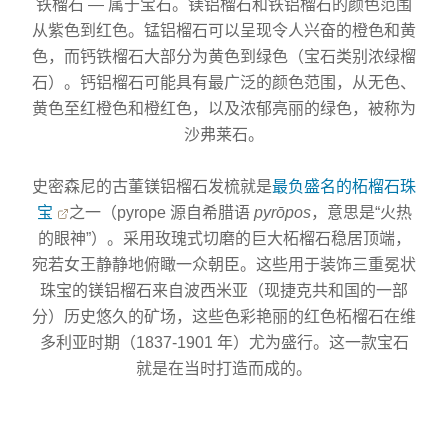
铁榴石 — 属于宝石。镁铝榴石和铁铝榴石的颜色范围
从紫色到红色。锰铝榴石可以呈现令人兴奋的橙色和黄
色，而钙铁榴石大部分为黄色到绿色（宝石类别浓绿榴
石）。钙铝榴石可能具有最广泛的颜色范围，从无色、
黄色至红橙色和橙红色，以及浓郁亮丽的绿色，被称为
沙弗莱石。
史密森尼的古董镁铝榴石发梳就是
最负盛名的柘榴石珠
宝
之一（pyrope 源自希腊语
pyrōpos
，意思是“火热
的眼神”）。采用玫瑰式切磨的巨大柘榴石稳居顶端，
宛若女王静静地俯瞰一众朝臣。这些用于装饰三重冕状
珠宝的镁铝榴石来自波西米亚（现捷克共和国的一部
分）历史悠久的矿场，这些色彩艳丽的红色柘榴石在维
多利亚时期（1837-1901 年）尤为盛行。这一款宝石
就是在当时打造而成的。