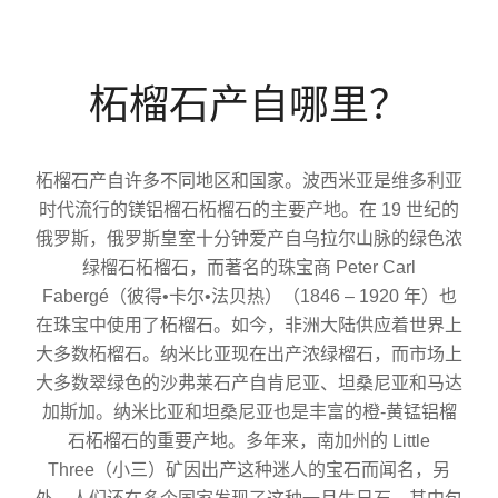
柘榴石产自哪里？
柘榴石产自许多不同地区和国家。波西米亚是维多利亚
时代流行的镁铝榴石柘榴石的主要产地。在 19 世纪的
俄罗斯，俄罗斯皇室十分钟爱产自乌拉尔山脉的绿色浓
绿榴石柘榴石，而著名的珠宝商 Peter Carl
Fabergé（彼得•卡尔•法贝热）（1846 – 1920 年）也
在珠宝中使用了柘榴石。如今，非洲大陆供应着世界上
大多数柘榴石。纳米比亚现在出产浓绿榴石，而市场上
大多数翠绿色的沙弗莱石产自肯尼亚、坦桑尼亚和马达
加斯加。纳米比亚和坦桑尼亚也是丰富的橙-黄锰铝榴
石柘榴石的重要产地。多年来，南加州的 Little
Three（小三）矿因出产这种迷人的宝石而闻名，另