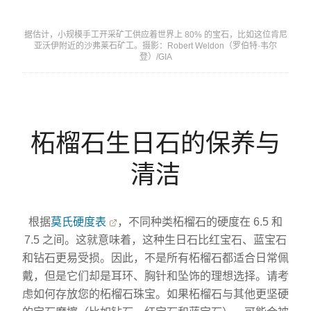
据估计，小规模手工开采矿工供应着世界上 80% 的宝石，比如这位肯尼
亚沃伊附近的沙弗莱石矿工。摄影：Robert Weldon（罗伯特·韦尔
登）/GIA
柘榴石生日石的保养与
清洁
根据
莫氏硬度表
，不同种类柘榴石的硬度在 6.5 和
7.5 之间。这就意味着，这种生日石比红宝石、蓝宝石
和钻石更易受损。因此，不是所有柘榴石都适合日常佩
戴，但是它们却是耳环、胸针和坠饰的理想选择。请考
虑如何存放您的柘榴石珠宝。如果柘榴石与其他更坚硬