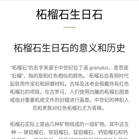
柘榴石生日石
柘榴石生日石的意义和历史
“柘榴石”的名字来源于中世纪拉丁语
granatus
，意思是
“石榴”，指的是和红色相似的颜色。 柘榴石自青铜时代
起就用作宝石和研磨材料。古埃及法老会佩戴饰有红色
柘榴石的项链。在古罗马，人们使用凹雕的柘榴石图章
戒指对重要机密文件的封蜡进行盖章。中世纪的神职人
员和贵族对红色柘榴石尤为青睐。
柘榴石实际上是由几种矿物组成的一组矿物。其中这五
种 — 镁铝榴石、铁铝榴石、锰铝榴石、钙铝榴石和钙