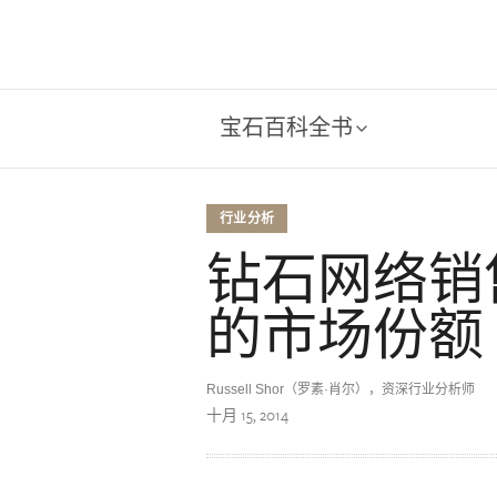
宝石百科全书
行业分析
钻石网络销售
的市场份额
Russell Shor（罗素·肖尔），资深行业分析师
十月 15, 2014