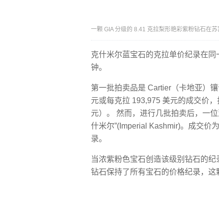
一颗 GIA 分​​级的 8.41 克拉梨形艳彩紫粉钻石
克什米尔蓝宝石的克拉单价纪录在同
钟。
第一批拍卖品是 Cartier（卡地亚）镶
元或每克拉 193,975 美元的成交价
元）。 然而，进行几批拍卖后，一位亚洲
什米尔”(Imperial Kashmir)
录。
当浓紫粉色宝石创造该级别钻石的纪录时，
钻石保持了所有宝石的价格纪录，这颗宝石