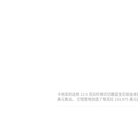
卡地亚的这枚 12.0 克拉阶梯式切磨蓝宝石铂金戒指
美元售出。 它短暂地创造了每克拉 193,975 美元的纪