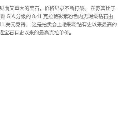
见而又重大的宝石，价格纪录不断打破。 在苏富比于
颗 GIA 分级的 8.41 克拉艳彩紫粉色内无瑕级钻石由
,041 美元竞得。 这是拍卖会上艳彩粉钻有史以来最高的
，接近宝石有史以来的最高克拉单价。