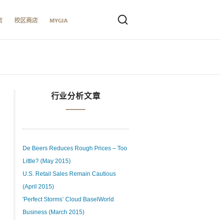
店
校区商店
MYGIA
行业分析文章
De Beers Reduces Rough Prices – Too
Little? (May 2015)
U.S. Retail Sales Remain Cautious
(April 2015)
'Perfect Storms’ Cloud BaselWorld
Business (March 2015)