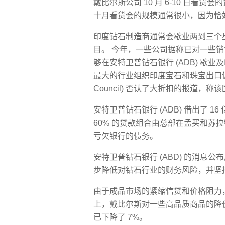
戴比尔斯公司 10 月 6-10 日看货
十月看货会的规模通常很小，因为恰好在
印度钻石制造商通常会歇业两到三个
目。 今年，一些公司据称已对一些销
够在安特卫普钻石银行 (ADB) 歇
最大的行业组织印度宝石和珠宝出口促进委员会 (G
Council) 否认了大折扣的报道，
安特卫普钻石银行 (ADB) 借出了 
60% 的贷款组合由总部在孟买和苏
亏欠银行的债务。
安特卫普钻石银行 (ABD) 的消
步降低对钻石行业的财务风险，并坚
由于成品市场的紧缩信贷和价格阻力
上，戴比尔斯对一些高品质商品的降
已下降了 7%。