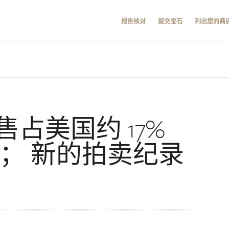
报告核对
提交宝石
列出您的商
占美国约 17%
 ； 新的拍卖纪录