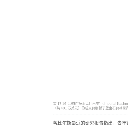
重 17.16 克拉的“帝王克什米尔”（Imperial Ka
（共 401 万美元）的成交价刷新了蓝宝石价格
戴比尔斯最近的研究报告指出，去年钻石