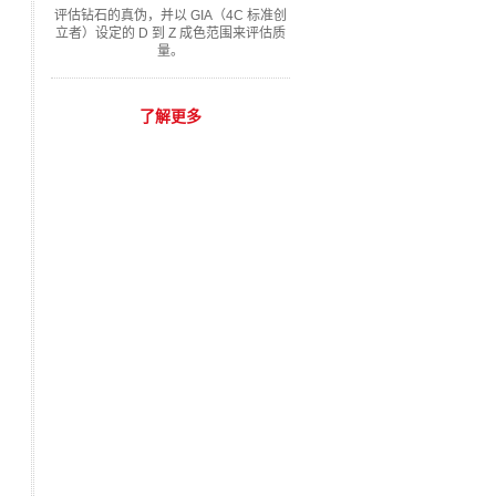
评估钻石的真伪，并以 GIA（4C 标准创
立者）设定的 D 到 Z 成色范围来评估质
量。
了解更多