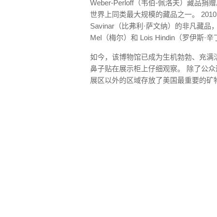
Weber-Perloff（韦伯-佩洛夫）藏
世界上同类最大规模的藏品之一。 2010 年，
Savinar（比弗利·萨文纳）的非凡藏
Mel（梅尔）和 Lois Hindin（
如今，该博物馆已成为生机勃勃、充满
鼻子贴在展示柜上仔细观察。 除了公
展区以外的区域存放了美国最重要的矿