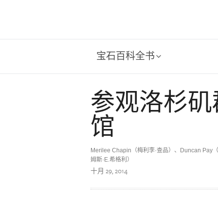
宝石百科全书
参观洛杉矶
馆
Merilee Chapin（梅利李·查品）、Duncan Pay
姆斯·E.希格利）
十月 29, 2014