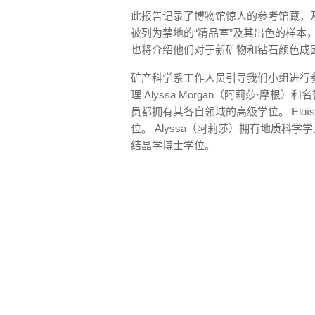
此报告记录了博物馆惊人的参考馆藏，
被列为禁地的“精品室”及其出色的样本
也将介绍他们对于新矿物和钻石颜色成
矿产科学系工作人员引导我们小组进行参观：副
理 Alyssa Morgan（阿莉莎·摩根）和
员都拥有其各自领域的高级学位。 Elo
位。 Alyssa（阿莉莎）拥有地质科学学
结晶学博士学位。