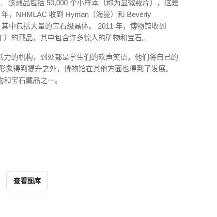
品捐赠。 该藏品包括 50,000 个小样本（称为显微载片），这是
NHMLAC 收到 Hyman（海曼）和 Beverly
品，其中包括大量的宝石级晶体。 2011 年，博物馆收到
罗伊斯·辛丁）的藏品，其中包含许多惊人的矿物和宝石。
活力的机构，到处都是学生们的欢声笑语，他们将自己的
众形象得到提升之外，博物馆在其他方面也得到了发展。
物和宝石藏品之一。
查看图库