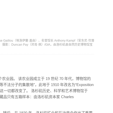
 Gaillou（埃洛伊塞·盖由）、名誉馆长 Anthony Kampf（安东尼·坎普
）。 摄影：Duncan Pay（邓肯·佩）/GIA，由洛杉矶县自然历史博物馆宝
业园。 该农业园成立于 19 世纪 70 年代，博物馆的
分子的集散地”，此地于 1910 年改名为“Exposition
后，这一切都改变了。 洛杉矶历史、科学和艺术博物馆于
矿物藏品只有五箱样本：由洛杉矶资本家 Charles
随后，在 1920 年，洛杉矶矿业和石油商会作出了重要