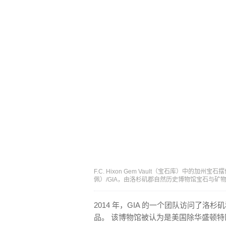
F.C. Hixon Gem Vault（宝石库）中的加
佩）/GIA，由洛杉矶郡自然历史博物馆宝石与矿
2014 年，GIA 的一个团队访问了洛杉
品。 该博物馆被认为是美国除华盛顿