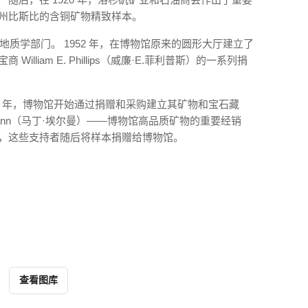
那州比斯比的含铜矿物精致样本。
和地质学部门。 1952 年，在博物馆原来的圆形大厅建立了
lliam E. Phillips（威廉·E.菲利普斯）的一系列捐
59 年，博物馆开始通过捐赠和采购建立其矿物和宝石藏
hrmann（马丁·埃尔曼）——博物馆高品质矿物的重要经销
本，这些支持者随后将样本捐赠给博物馆。
查看图库