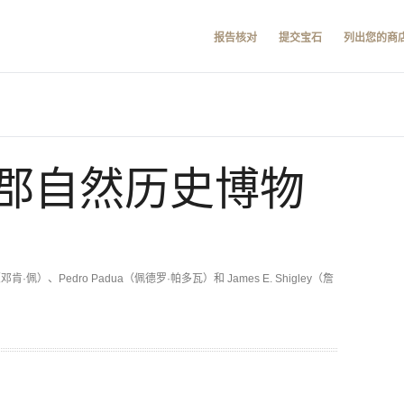
报告核对
提交宝石
列出您的商
郡自然历史博物
（邓肯·佩）、Pedro Padua（佩德罗·帕多瓦）和 James E. Shigley（詹