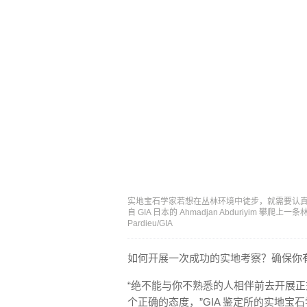
实地宝石学家若想在丛林环境中徒步，就需要认真地做好
自 GIA 日本的 Ahmadjan Abduriyim 
Pardieu/GIA
如何开展一次成功的实地考察？确保你
“绝不能与你不熟悉的人相伴前去开展正
个正确的态度，”GIA 鉴定所的实地宝石学资深