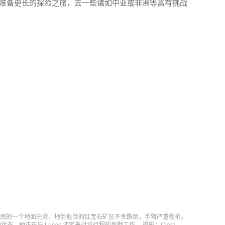
会准备更长的探险之旅，去一些诸如中亚或非洲等富有挑战
）在越南的一个地面光滑、地势危险的红宝石矿区不幸跌倒，手臂严重骨折。