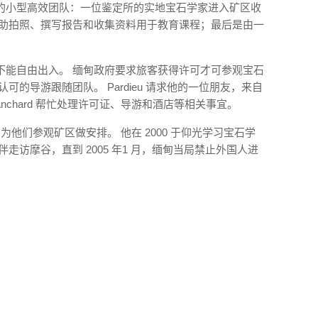
的小型高效团队：一位鉴定所的实地宝石学家进入矿区收
协助拍照、撰写报告和收集资料用于教育课程；最后是由一
不能自由出入。 缅甸政府要求旅客获得许可才可参观宝石
可的导游跟随团队。 Pardieu 请求他的一位朋友，来自
s Branchard 帮忙处理许可证、导游和酒店等相关事宜。
 为他们参观矿区做安排。 他在 2000 于仰光学习宝石学
结伴走访摩谷，直到 2005 年1 月，缅甸当局禁止外国人进