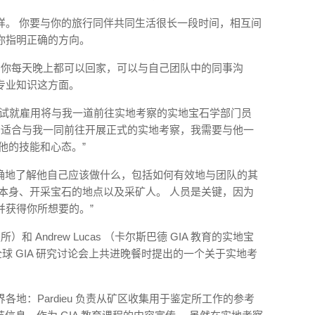
样。 你要与你的旅行同伴共同生活很长一段时间，相互间
你指明正确的方向。
 你每天晚上都可以回家，可以与自己团队中的同事沟
专业知识这方面。
面试就雇用将与我一道前往实地考察的实地宝石学部门员
某人是否适合与我一同前往开展正式的实地考察，我需要与他一
他的技能和心态。”
需要准确地了解他自己应该做什么，包括如何有效地与团队的其
本身、开采宝石的地点以及采矿人。 人员是关键，因为
并获得你所想要的。”
所）和 Andrew Lucas （卡尔斯巴德 GIA 教育的实地宝
全球 GIA 研究讨论会上共进晚餐时提出的一个关于实地考
地：Pardieu 负责从矿区收集用于鉴定所工作的参考