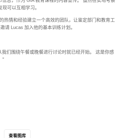
节信息，作为 GIA 教育课程的内容宣传。 虽然在实地考察
发现可以互相学习。
人的热情和经验建立一个高效的团队，让鉴定部门和教育工
eu 邀请 Lucas 加入他的基本训练计划。
说。 “从我们围绕午餐或晚餐进行讨论时就已经开始。 这是你感
”
查看图库