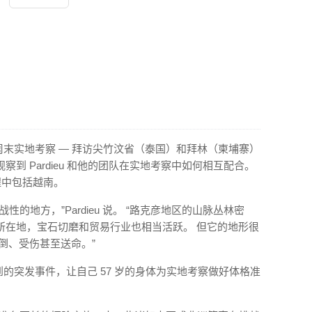
参与一个周末实地考察 — 拜访尖竹汶省（泰国）和拜林（柬埔寨）
到 Pardieu 和他的团队在实地考察中如何相互配合。
程中包括越南。
的地方，”Pardieu 说。 “路克彦地区的山脉丛林密
所在地，宝石切磨和贸易行业也相当活跃。 但它的地形很
倒、受伤甚至送命。”
见意想不到的突发事件，让自己 57 岁的身体为实地考察做好体格准