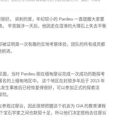
，他正在与 Lucas 谈笑着讨论行程的后勤工作。 摄影：Clara
中表现很好。 讽刺的是，年纪较小的 Pardieu 一直提醒大家要
故。 辛苦跋涉一天后，他因走在湿滑的大理石上失去平衡
却被证明是一次有趣的实地考察体验，团队的所有成员都
助他前进。
11 月再次见面，当时 Pardieu 刚在缅甸摩谷完成一次成功的勘探考
的上缅甸地区中。 这个地区在封锁多年后于 2013 年
觉得自己发生事故后已经恢复得很好，可以参加正式的探索活
冒险。
未去参观过摩谷，因此很想把握这个机会为 GIA 的教育课程
两个宝石学家之间也默契十足，所以他们决定搭档去往摩谷