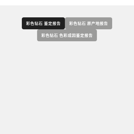
彩色钻石 鉴定报告
彩色钻石 原产地报告
彩色钻石 色彩成因鉴定报告
美国宝石研究院 (GIA) 彩色钻石鉴定报告提供对彩
色钻石的全面质量评估，包括颜色等级、色彩成
因（天然或经处理）、克拉重量和净度，以及净
度特征标绘图。作为一项可选服务，还可提供全
彩色钻石图像。适用于任何未镶嵌的天然彩色钻
石。
查看全部
天然彩色钻石报告与服务