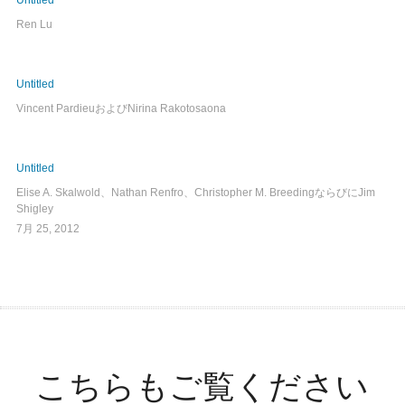
Untitled
Ren Lu
Untitled
Vincent PardieuおよびNirina Rakotosaona
Untitled
Elise A. Skalwold、Nathan Renfro、Christopher M. BreedingならびにJim
Shigley
7月 25, 2012
こちらもご覧ください