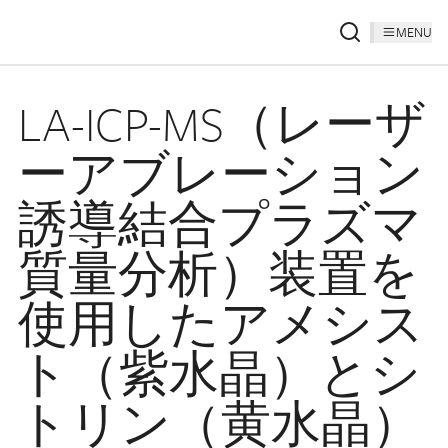
MENU
LA-ICP-MS（レーザ
ーアブレーション
誘導結合プラズマ
質量分析）装置を
使用したアメシス
ト（紫水晶）とシ
トリン（黄水晶）