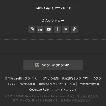
新GIA Appをダウンロード
GIAをフォロー
Change Language:
JP
|
|
|
著作権と商標
プライバシーに関する通知
利用規約
クライアントのプラ
|
|
イバシーに関する通知
倫理およびコンプライアンス
Transparency in
|
Coverage Rule
このサイトについて
© 2002 - 2026年 Gemological Institute of America Inc. GIAは、米国内国歳入法典、
第501条(c)(3)に基づく非営利組織です。 無断複写·転載を禁じます。