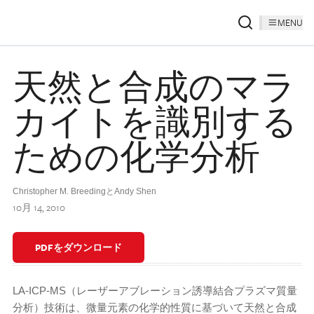
MENU
天然と合成のマラ
カイトを識別する
ための化学分析
Christopher M. BreedingとAndy Shen
10月 14, 2010
PDFをダウンロード
LA-ICP-MS（レーザーアブレーション誘導結合プラズマ質量
分析）技術は、微量元素の化学的性質に基づいて天然と合成