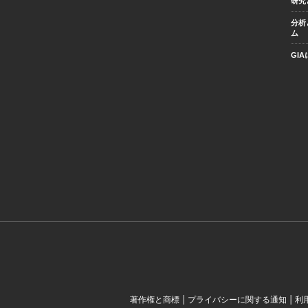
研究
分析
ム
GI
|
|
著作権と商標
プライバシーに関する通知
利