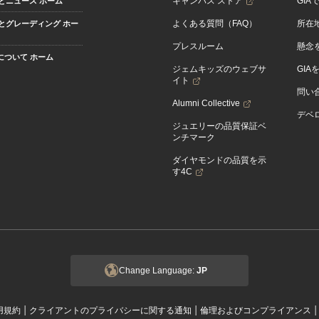
キャンパス ストア
GIA
とニュース ホーム
よくある質問（FAQ）
所在
とグレーディング ホー
プレスルーム
懸念
Aについて ホーム
ジェムキッズのウェブサ
GIA
イト
問い
Alumni Collective
デベロ
ジュエリーの品質保証ベ
ンチマーク
ダイヤモンドの品質を示
す4C
Change Language:
JP
|
|
用規約
クライアントのプライバシーに関する通知
倫理およびコンプライアンス