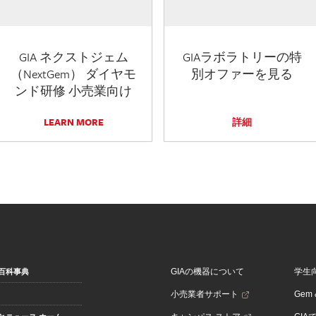
GIA ネクストジェム
GIAラボラトリーの特
（NextGem） ダイヤモ
別オファーを見る
ンド研修 小売業向け
LEARN MORE
詳細
GIAの機器について
学生
百科事典
小売業者サポート
Gem &