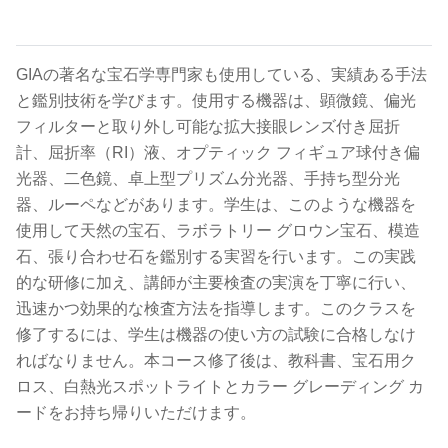
.
GIAの著名な宝石学専門家も使用している、実績ある手法
と鑑別技術を学びます。使用する機器は、顕微鏡、偏光
フィルターと取り外し可能な拡大接眼レンズ付き屈折
計、屈折率（RI）液、オプティック フィギュア球付き偏
光器、二色鏡、卓上型プリズム分光器、手持ち型分光
器、ルーペなどがあります。学生は、このような機器を
使用して天然の宝石、ラボラトリー グロウン宝石、模造
石、張り合わせ石を鑑別する実習を行います。この実践
的な研修に加え、講師が主要検査の実演を丁寧に行い、
迅速かつ効果的な検査方法を指導します。このクラスを
修了するには、学生は機器の使い方の試験に合格しなけ
ればなりません。本コース修了後は、教科書、宝石用ク
ロス、白熱光スポットライトとカラー グレーディング カ
ードをお持ち帰りいただけます。