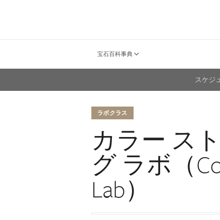
宝石百科事典
スケジ
ラボクラス
カラー ス
グ ラボ（Color
Lab）