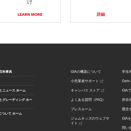
け
LEARN MORE
詳細
GIAの機器について
学生
百科事典
小売業者サポート
Gem &
キャンパス ストア
GIA
とニュース ホーム
よくある質問（FAQ）
所在
とグレーディング ホー
プレスルーム
懸念
Aについて ホーム
ジェムキッズのウェブサ
GIA
イト
問い