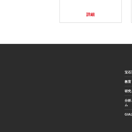
詳細
宝石
教育
研究
分析
ム
GI