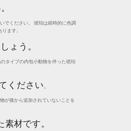
い。
いでください。 琥珀は経時的に色調
あります。
ましょう。
他のタイプの内包小動物を伴った琥珀
してください
。
物が後から追加されていないことを
れた素材です。