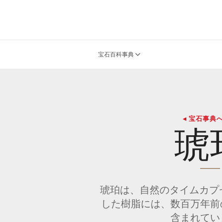
宝石百科事典
◂ 宝石事典
琥
琥珀は、自然のタイムカプ
した樹脂には、数百万年前
含まれてい