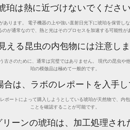
. 琥珀は熱に近づけないでくださ
があります。 電子機器の上や強い直射日光下に琥珀を保管しな
るのが通常なので、熱と光はそのプロセスを加速する可能性が
璧に見える昆虫の内包物には注意し
う古さのために、通常は完璧ではありません。 現代の昆虫や
珀の模倣品は極めて一般的です。
しい場合は、ラボのレポートを入手
レポートによって購入しようとしている琥珀が天然物で、内包
ことを確認することが可能です。
なグリーンの琥珀は、加工処理さ