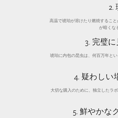
2
高温で琥珀が溶けたり燃焼すること
が暗くな
3. 完
琥珀に内包の昆虫は、何百万年とい
4. 疑わ
大切な購入のために、独立したラボ
5. 鮮やか