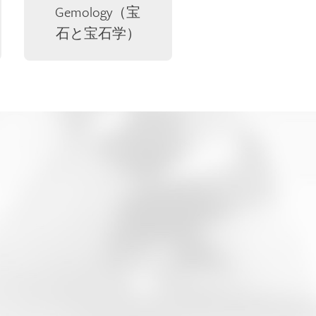
Gemology（宝
石と宝石学）