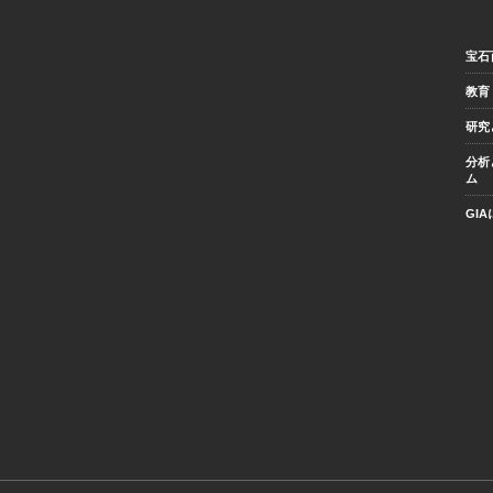
宝石
教育
研究
分析
ム
GI