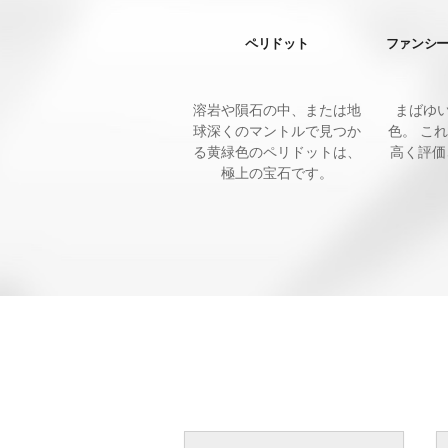
ペリドット
ファンシ
溶岩や隕石の中、または地
まばゆ
球深くのマントルで見つか
色。 こ
る黄緑色のペリドットは、
高く評価
極上の宝石です。