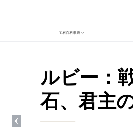
宝石百科事典
ルビー：
石、君主
Previous slide