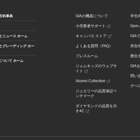
GIAの機器について
学生
百科事典
小売業者サポート
Gem &
キャンパス ストア
GIA
とニュース ホーム
よくある質問（FAQ）
所在
とグレーディング ホー
プレスルーム
懸念
Aについて ホーム
ジェムキッズのウェブサ
GIA
イト
問い
Alumni Collective
デベロ
ジュエリーの品質保証ベ
ンチマーク
ダイヤモンドの品質を示
す4C